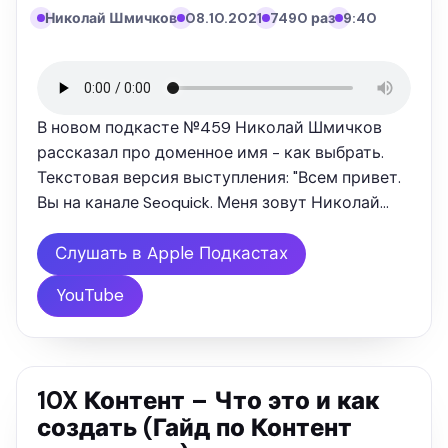
Николай Шмичков
08.10.2021
7490 раз
9:40
В новом подкасте №459 Николай Шмичков
рассказал про доменное имя - как выбрать.
Текстовая версия выступления: "Всем привет.
Вы на канале Seoquick. Меня зовут Николай
Шмичков. И сегодня в нашем подкасте мы
поговорим про то, как правильно нужно
Слушать в Apple Подкастах
выбирать доменные имена. И конечно …
YouTube
10X Контент – Что это и как
создать (Гайд по Контент