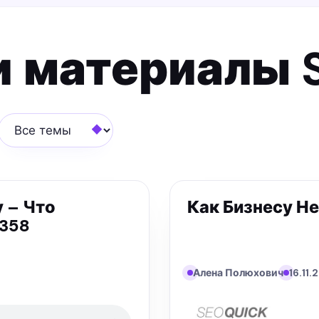
и материалы 
Все темы
у – Что
Как Бизнесу Н
#358
Алена Полюхович
16.11