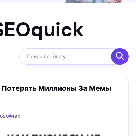
SEOquick
Поиск по блогу
е Потерять Миллионы За Мемы
.2020
490