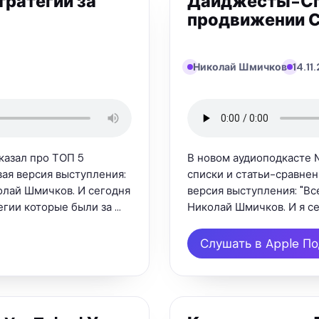
ратегий за
Дайджесты-Спи
продвижении С
Николай Шмичков
14.11
казал про ТОП 5
В новом аудиоподкасте 
вая версия выступления:
списки и статьи-сравнен
колай Шмичков. И сегодня
версия выступления: "Вс
гии которые были за …
Николай Шмичков. И я с
Слушать в Apple П