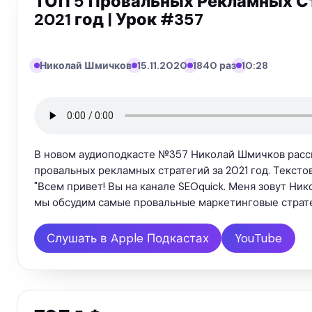
ТОП 5 Провальных Рекламных Ст
2021 год | Урок #357
Николай Шмичков
15.11.2020
1840 раз
10:28
В новом аудиоподкасте №357 Николай Шмичков расс
провальных рекламных стратегий за 2021 год. Тексто
"Всем привет! Вы на канале SEOquick. Меня зовут Ни
мы обсудим самые провальные маркетинговые страте
Слушать в Apple Подкастах
YouTube