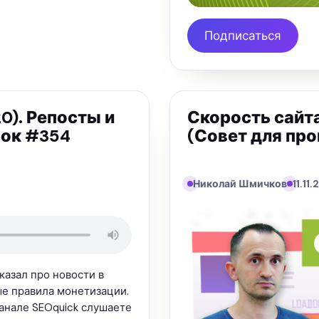
Подписаться
0). Репосты и
Скорость сайта
рок #354
(Совет для пр
Николай Шмичков
11.11
азал про новости в
вые правила монетизации.
канале SEOquick слушаете