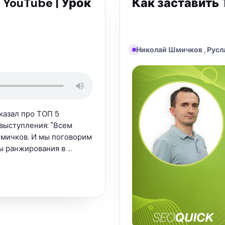
YouTube | Урок
Как заставить
Николай Шмичков , Русл
казал про ТОП 5
 выступления: "Всем
Шмичков. И мы поговорим
ы ранжирования в …