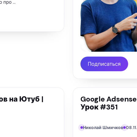
о про …
Подписаться
ов на Ютуб |
Google Adsense 
Урок #351
Николай Шмичков
08.1