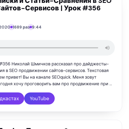
ски и Статьи-Сравнения в SEO
айтов-Сервисов | Урок #356
.2020
1689 раз
9:44
№356 Николай Шмичков рассказал про дайджесты-
ия в SEO продвижении сайтов-сервисов. Текстовая
ем привет! Вы на канале SEOquick. Меня зовут
егодня хочу проговорить вам про продвижение при …
одкастах
YouTube