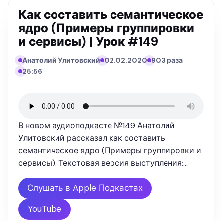
Как составить семантическое
ядро (Примеры группировки
и сервисы) | Урок #149
Анатолий Улитовский
02.02.2020
903 раза
25:56
В новом аудиоподкасте №149 Анатолий
Улитовский рассказал как составить
семантическое ядро (Примеры группировки и
сервисы). Текстовая версия выступления:
"Продвижение любого онлайн проекта
начинается со сбора семантического ядра или
Слушать в Apple Подкастах
списка поисковых ключей. Существует
YouTube
множество …