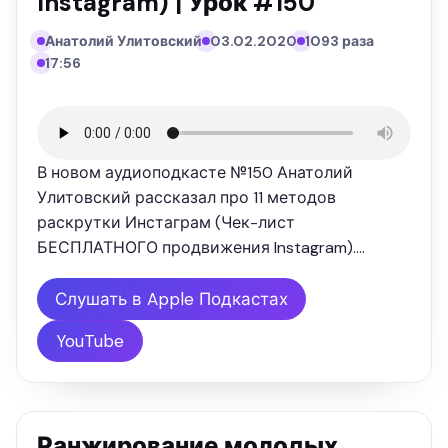
Instagram) | Урок #150
Анатолий Улитовский
03.02.2020
1093 раза
17:56
В новом аудиоподкасте №150 Анатолий
Улитовский рассказал про 11 методов
раскрутки Инстаграм (Чек-лист
БЕСПЛАТНОГО продвижения Instagram).
Текстовая версия выступления: "Instagram
изначально была создана как социалка для
Слушать в Apple Подкастах
фотографий, сегодня этот ресурс
YouTube
эволюционировал и это уже …
Ранжирование молодых