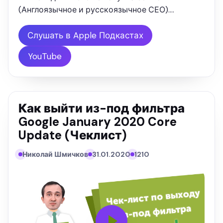
(Англоязычное и русскоязычное СЕО).
Текстовая версия выступления: "Где вы
сегодня покупаете ссылки? Это часто
Слушать в Apple Подкастах
задаваемый вопрос нашими клиентами,
YouTube
причём мы проводили …
Как выйти из-под фильтра
Google January 2020 Core
Update (Чеклист)
Николай Шмичков
31.01.2020
1210