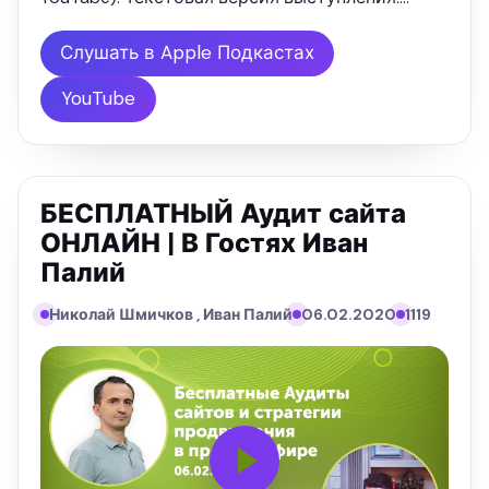
"Всем привет. Меня зовут Николай Шмичков и
мы сегодня поговорим об очень интересной
Слушать в Apple Подкастах
теме - это как собирать ключевые слова для …
YouTube
БЕСПЛАТНЫЙ Аудит сайта
ОНЛАЙН | В Гостях Иван
Палий
Николай Шмичков , Иван Палий
06.02.2020
1119