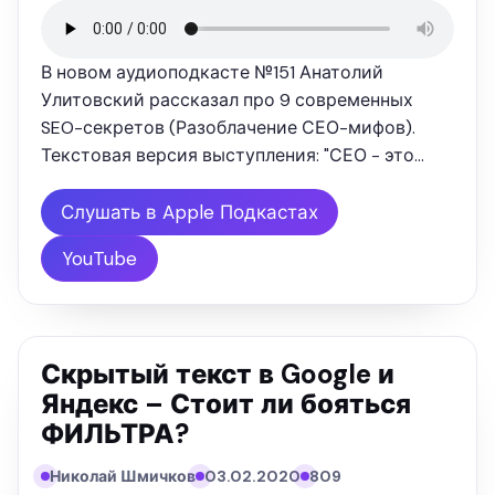
В новом аудиоподкасте №151 Анатолий
Улитовский рассказал про 9 современных
SEO-секретов (Разоблачение СЕО-мифов).
Текстовая версия выступления: "СЕО - это
одна из самых молодых специализаций на
земле с историей не более 20 лет, и за такой
Слушать в Apple Подкастах
короткий промежуток времени она уже …
YouTube
Скрытый текст в Google и
Яндекс – Стоит ли бояться
ФИЛЬТРА?
Николай Шмичков
03.02.2020
809