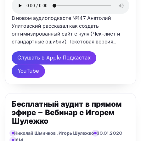
В новом аудиоподкасте №147 Анатолий
Улитовский рассказал как создать
оптимизированный сайт с нуля (Чек-лист и
стандартные ошибки). Текстовая версия
выступления: "Как создать сайт, который
будет продавать? Этот вопрос часто мне
Слушать в Apple Подкастах
задают клиенты. Буквально недавно на днях
YouTube
мой друг …
Бесплатный аудит в прямом
эфире – Вебинар с Игорем
Шулежко
Николай Шмичков , Игорь Шулежко
30.01.2020
1614