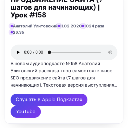
шагов для начинающих) |
Урок #158
Анатолий Улитовский
11.02.2020
1024 раза
26:35
В новом аудиоподкасте №158 Анатолий
Улитовский рассказал про самостоятельное
SEO продвижение сайта (7 шагов для
начинающих). Текстовая версия выступления:
" SEO оптимизация не стоит на месте и
постоянно развивается. Google, Яндекс
Слушать в Apple Подкастах
постоянно вводит новые алгоритмы
YouTube
ранжирования, …