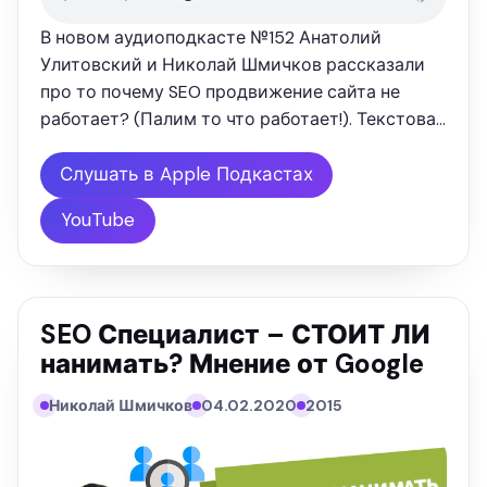
В новом аудиоподкасте №152 Анатолий
Улитовский и Николай Шмичков рассказали
про то почему SEO продвижение сайта не
работает? (Палим то что работает!). Текстовая
версия выступления: "Сегодня все чаще
бытует мнение, что СЕО не работает и не дает
Слушать в Apple Подкастах
каких-либо результатов. Есть …
YouTube
SEO Специалист – СТОИТ ЛИ
нанимать? Мнение от Google
Николай Шмичков
04.02.2020
2015