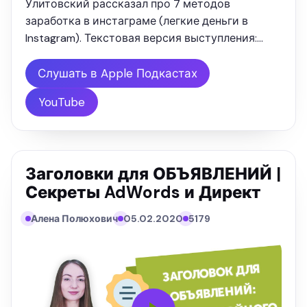
Улитовский рассказал про 7 методов
заработка в инстаграме (легкие деньги в
Instagram). Текстовая версия выступления:
"Заработок в Инстаграме - это давно уже не
случайность. На этой платформе
Слушать в Apple Подкастах
зарабатываются огромные деньги. Такие
YouTube
звёзды как …
Заголовки для ОБЪЯВЛЕНИЙ |
Секреты AdWords и Директ
Алена Полюхович
05.02.2020
5179