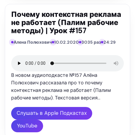
Почему контекстная реклама
не работает (Палим рабочие
методы) | Урок #157
Алена Полюхович
10.02.2020
3035 раз
24:29
В новом аудиоподкасте №157 Алёна
Полюхович рассказала про то почему
контекстная реклама не работает (Палим
рабочие методы). Текстовая версия
выступления: "Часто владельцы сайтов хотят
увеличить продажи и повысить узнаваемость
Слушать в Apple Подкастах
своего бренда. Для этого они используют
YouTube
контекстную …