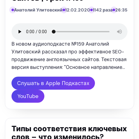
Анатолий Улитовский
12.02.2020
1142 раза
26:35
В новом аудиоподкасте №159 Анатолий
Улитовский рассказал про эффективное SEO-
продвижение англоязычных сайтов. Текстовая
версия выступления: "Основное направление
развития нашей компании - это англоязычное
продвижение сайтов , англоязычное SEO и
Слушать в Apple Подкастах
линкбилдинг. Хочу сразу успокоить …
YouTube
Типы соответствия ключевых
слов – что изменилось?