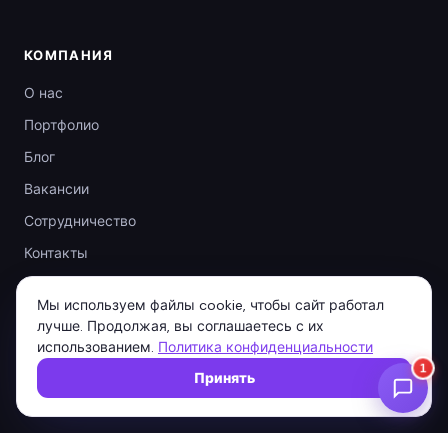
КОМПАНИЯ
О нас
Портфолио
Блог
Вакансии
Сотрудничество
Контакты
Мы используем файлы cookie, чтобы сайт работал
лучше. Продолжая, вы соглашаетесь с их
КОНТАКТЫ
использованием.
Политика конфиденциальности
+38 063 917 25 89
Принять
+38 097 296 40 20
Одесса · Киев · Валенсия · Майами