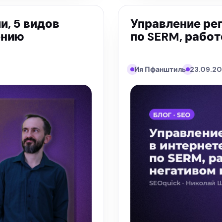
и, 5 видов
Управление реп
ению
по SERM, работ
Ия Пфанштиль
23.09.20