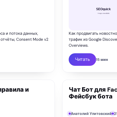
рса и потока данных,
Как продвигать новостной
 отчёты, Consent Mode v2
трафик из Google Discove
Overviews.
Читать
15 мин
правила и
Чат Бот для Fa
Фейсбук бота
Анатолий Улитовский
2