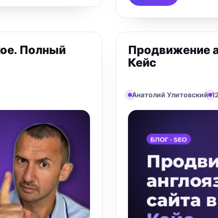
кое. Полный
Продвижение ан
Кейс
Анатолий Улитовский
1