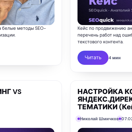
на белые методы SEO-
Кейс по продвижению анг
изации.
перечень работ над оши
текстового контента.
Читать
4 мин
НГ VS
НАСТРОЙКА К
ЯНДЕКС.ДИРЕ
ТЕМАТИКИ (Ке
Николай Шмичков
07.0