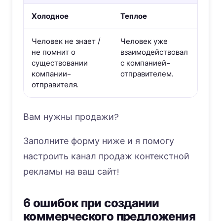
Холодное
Теплое
Пе
Человек не знает /
Человек уже
Че
не помнит о
взаимодействовал
ко
существовании
с компанией-
за
компании-
отправителем.
жд
отправителя.
ко
Вам нужны продажи?
Заполните форму ниже и я помогу
настроить канал продаж контекстной
рекламы на ваш сайт!
6 ошибок при создании
коммерческого предложения