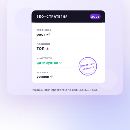
SEO-СТРАТЕГИЯ
2026
ОРГАНИКА
рост ×4
ПОЗИЦИИ
ТОП-3
AI-ОТВЕТЫ
цитируется ✓
WHITE HAT
SEOQUICK
E-E-A-T
усилен ✓
Каждый этап проверяем по данным GSC и GA4