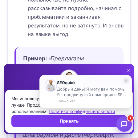
рассказывайте подробно, начиная с
проблематики и заканчивая
результатом, но не затянуто. И вновь
на языке выгод.
Пример
:
«Предлагаем
комплексное управление
×
системами контроля удаленного
доступа, пожарной безопасности
НИКОЛАЙ ШМИЧКОВ · CEO SEOQUICK
и сигнализации, интернетом и
Проверьте свой сайт бесплатно
Мы используем файлы cookie, чтобы сайт работал
лучше. Продолжая, вы соглашаетесь с их
телефонией, домофонами/
Полный SEO-аудит за пару минут: ошибки, скорость, мета
использованием.
и структура — и что чинить первым.
Политика конфиденциальности
видеодомофонами, системами
Принять
Запустить аудит →
видеонаблюдения, управления
шлагбаумом и диспетчеризации.