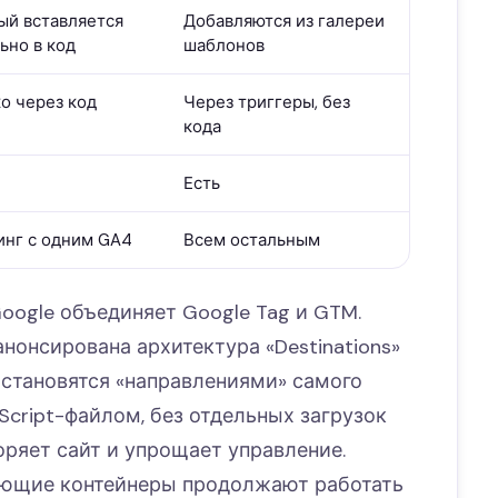
ый вставляется
Добавляются из галереи
ьно в код
шаблонов
о через код
Через триггеры, без
кода
Есть
инг с одним GA4
Всем остальным
Google объединяет Google Tag и GTM.
анонсирована архитектура «Destinations»
 становятся «направлениями» самого
Script-файлом, без отдельных загрузок
коряет сайт и упрощает управление.
ующие контейнеры продолжают работать