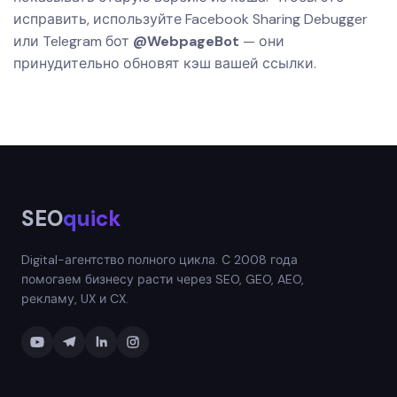
исправить, используйте
Facebook Sharing Debugger
или Telegram бот
@WebpageBot
— они
принудительно обновят кэш вашей ссылки.
SEO
quick
Digital-агентство полного цикла. С 2008 года
помогаем бизнесу расти через SEO, GEO, AEO,
рекламу, UX и CX.