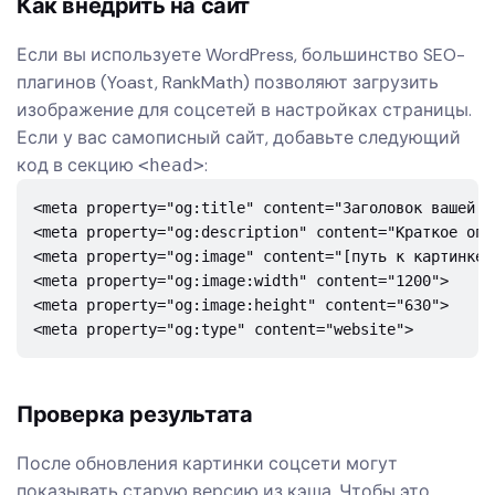
Как внедрить на сайт
Если вы используете WordPress, большинство SEO-
плагинов (Yoast, RankMath) позволяют загрузить
изображение для соцсетей в настройках страницы.
Если у вас самописный сайт, добавьте следующий
код в секцию
:
<head>
<meta property="og:title" content="Заголовок вашей ак
<meta property="og:description" content="Краткое опи
<meta property="og:image" content="[путь к картинке]"
<meta property="og:image:width" content="1200">

<meta property="og:image:height" content="630">

<meta property="og:type" content="website">
Проверка результата
После обновления картинки соцсети могут
показывать старую версию из кэша. Чтобы это