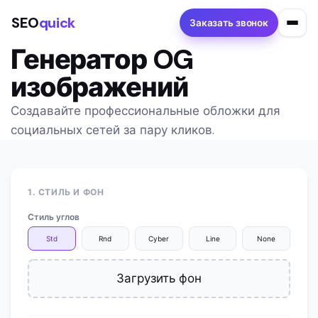
SEO
quick
Заказать звонок
Генератор OG
изображений
Создавайте профессиональные обложки для
социальных сетей за пару кликов.
1. СТИЛЬ И ФОН
Стиль углов
Std
Rnd
Cyber
Line
None
Загрузить фон