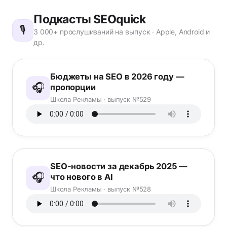
Подкасты SEOquick
🎙️
3 000+ прослушиваний на выпуск · Apple, Android и
др.
Бюджеты на SEO в 2026 году —
🎧
пропорции
Школа Рекламы · выпуск №529
SEO-новости за декабрь 2025 —
🎧
что нового в AI
Школа Рекламы · выпуск №528