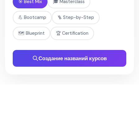
🎯 Best Mix
🎓 Masterclass
💪 Bootcamp
🪜 Step-by-Step
🗺️ Blueprint
🏆 Certification
Создание названий курсов
КАК ЭТО РАБОТАЕТ
От идеи курса к