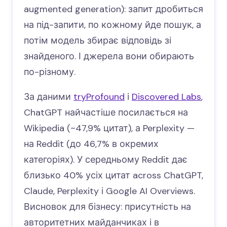
augmented generation): запит дробиться
на під-запити, по кожному йде пошук, а
потім модель збирає відповідь зі
знайденого. І джерела вони обирають
по-різному.
За даними
tryProfound
і
Discovered Labs
,
ChatGPT найчастіше посилається на
Wikipedia (~47,9% цитат), а Perplexity —
на Reddit (до 46,7% в окремих
категоріях). У середньому Reddit дає
близько 40% усіх цитат across ChatGPT,
Claude, Perplexity і Google AI Overviews.
Висновок для бізнесу: присутність на
авторитетних майданчиках і в