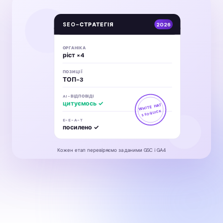
SEO-СТРАТЕГІЯ
2026
ОРГАНІКА
ріст ×4
ПОЗИЦІЇ
ТОП-3
AI-ВІДПОВІДІ
цитуємось ✓
WHITE HAT
SEOQUICK
E-E-A-T
посилено ✓
Кожен етап перевіряємо за даними GSC і GA4