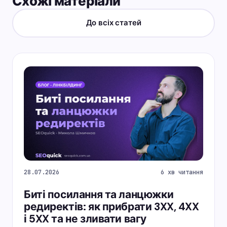
Схожі матеріали
До всіх статей
28.07.2026
6 хв читання
Биті посилання та ланцюжки
редиректів: як прибрати 3XX, 4XX
і 5XX та не зливати вагу