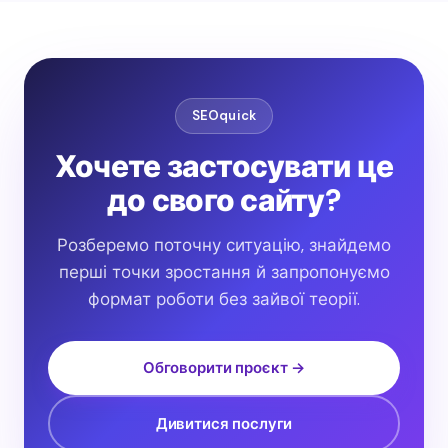
SEOquick
Хочете застосувати це
до свого сайту?
Розберемо поточну ситуацію, знайдемо
перші точки зростання й запропонуємо
формат роботи без зайвої теорії.
Обговорити проєкт →
Дивитися послуги