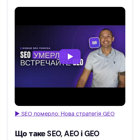
▶ SEO померло: Нова стратегія GEO
Що таке SEO, AEO і GEO