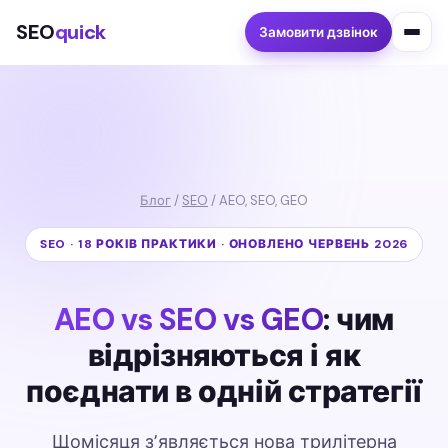
SEO
quick
Замовити дзвінок
Блог
/
SEO
/ AEO, SEO, GEO
SEO · 18 РОКІВ ПРАКТИКИ · ОНОВЛЕНО ЧЕРВЕНЬ 2026
AEO vs SEO vs GEO
: чим
відрізняються і як
поєднати в одній стратегії
Щомісяця зʼявляється нова трилітерна