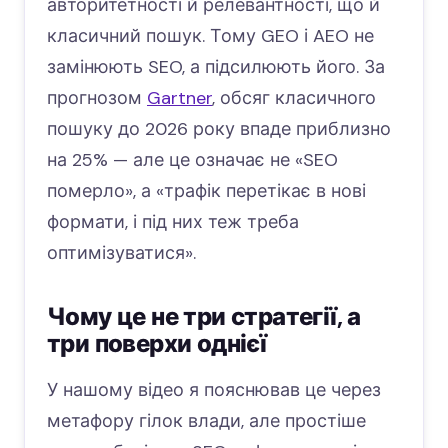
авторитетності й релевантності, що й
класичний пошук. Тому GEO і AEO не
замінюють SEO, а підсилюють його. За
прогнозом
Gartner
, обсяг класичного
пошуку до 2026 року впаде приблизно
на 25% — але це означає не «SEO
померло», а «трафік перетікає в нові
формати, і під них теж треба
оптимізуватися».
Чому це не три стратегії, а
три поверхи однієї
У нашому відео я пояснював це через
метафору гілок влади, але простіше