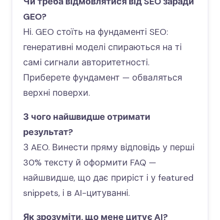
Чи треба відмовлятися від SEO заради
GEO?
Ні. GEO стоїть на фундаменті SEO:
генеративні моделі спираються на ті
самі сигнали авторитетності.
Приберете фундамент — обваляться
верхні поверхи.
З чого найшвидше отримати
результат?
З AEO. Винести пряму відповідь у перші
30% тексту й оформити FAQ —
найшвидше, що дає приріст і у featured
snippets, і в AI-цитуванні.
Як зрозуміти, що мене цитує AI?