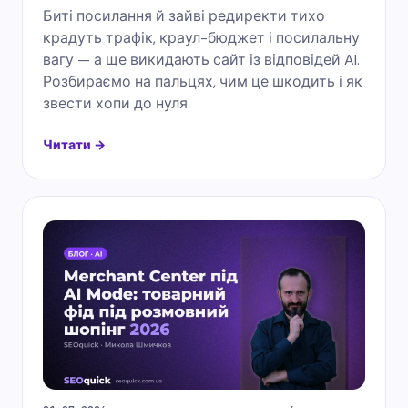
Биті посилання й зайві редиректи тихо
крадуть трафік, краул-бюджет і посилальну
вагу — а ще викидають сайт із відповідей AI.
Розбираємо на пальцях, чим це шкодить і як
звести хопи до нуля.
Читати →