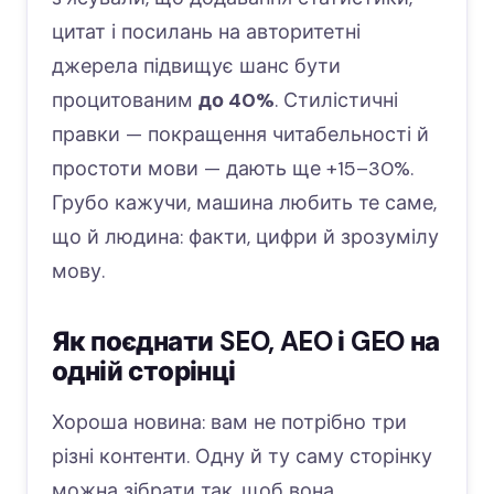
цитат і посилань на авторитетні
джерела підвищує шанс бути
процитованим
до 40%
. Стилістичні
правки — покращення читабельності й
простоти мови — дають ще +15–30%.
Грубо кажучи, машина любить те саме,
що й людина: факти, цифри й зрозумілу
мову.
Як поєднати SEO, AEO і GEO на
одній сторінці
Хороша новина: вам не потрібно три
різні контенти. Одну й ту саму сторінку
можна зібрати так, щоб вона