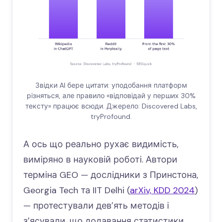
Звідки AI бере цитати: уподобання платформ
різняться, але правило «відповідай у перших 30%
тексту» працює всюди. Джерело: Discovered Labs,
tryProfound.
А ось що реально рухає видимість,
виміряно в науковій роботі. Автори
терміна GEO — дослідники з Принстона,
Georgia Tech та IIT Delhi (
arXiv, KDD 2024
)
— протестували девʼять методів і
зʼясували, що додавання статистики,