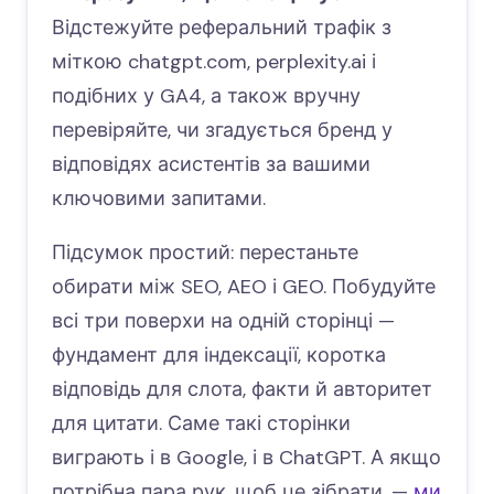
Відстежуйте реферальний трафік з
міткою chatgpt.com, perplexity.ai і
подібних у GA4, а також вручну
перевіряйте, чи згадується бренд у
відповідях асистентів за вашими
ключовими запитами.
Підсумок простий: перестаньте
обирати між SEO, AEO і GEO. Побудуйте
всі три поверхи на одній сторінці —
фундамент для індексації, коротка
відповідь для слота, факти й авторитет
для цитати. Саме такі сторінки
виграють і в Google, і в ChatGPT. А якщо
потрібна пара рук, щоб це зібрати, —
ми