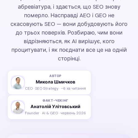
абревіатура, і здається, що SEO знову
померло. Насправді AEO і GEO не
скасовують SEO — вони добудовують його
до трьох поверхів. Розбираю, чим вони
відрізняються, як AI вирішує, кого
процитувати, і як поєднати все це на одній
сторінці.
АВТОР
Микола Шмичков
CEO · SEO Strategy · ~6 хв читання
ФАКТ-ЧЕКІНГ
Анатолій Улітовський
Founder · AI & GEO · червень 2026