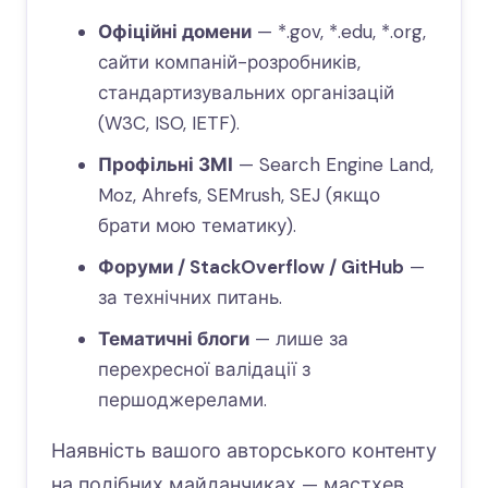
Офіційні домени
— *.gov, *.edu, *.org,
сайти компаній-розробників,
стандартизувальних організацій
(W3C, ISO, IETF).
Профільні ЗМІ
— Search Engine Land,
Moz, Ahrefs, SEMrush, SEJ (якщо
брати мою тематику).
Форуми / StackOverflow / GitHub
—
за технічних питань.
Тематичні блоги
— лише за
перехресної валідації з
першоджерелами.
Наявність вашого авторського контенту
на подібних майданчиках — мастхев.