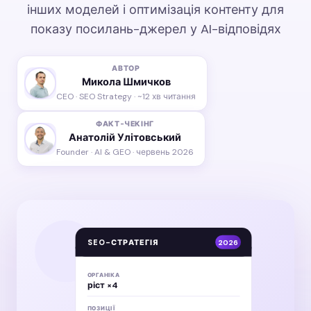
інших моделей і оптимізація контенту для
показу посилань-джерел у AI-відповідях
АВТОР
Микола Шмичков
CEO · SEO Strategy · ~12 хв читання
ФАКТ-ЧЕКІНГ
Анатолій Улітовський
Founder · AI & GEO · червень 2026
SEO-СТРАТЕГІЯ
2026
ОРГАНІКА
ріст ×4
ПОЗИЦІЇ