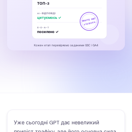
ТОП-3
AI-ВІДПОВІДІ
цитуємось ✓
WHITE HAT
SEOQUICK
E-E-A-T
посилено ✓
Кожен етап перевіряємо за даними GSC і GA4
Уже сьогодні GPT дає невеликий
приріст трафіку, але його основна сила