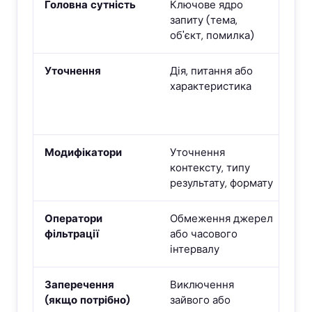
Головна сутність
Ключове ядро
E-E
запиту (тема,
301
об'єкт, помилка)
mo
Уточнення
Дія, питання або
upd
характеристика
pra
com
im
Модифікатори
Уточнення
che
контексту, типу
whi
результату, формату
stu
Оператори
Обмеження джерел
site
фільтрації
або часового
file
інтервалу
Заперечення
Виключення
-re
(якщо потрібно)
зайвого або
for