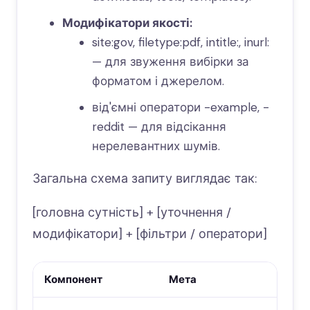
Модифікатори якості:
site:gov, filetype:pdf, intitle:, inurl:
— для звуження вибірки за
форматом і джерелом.
від'ємні оператори -example, -
reddit — для відсікання
нерелевантних шумів.
Загальна схема запиту виглядає так:
[головна сутність] + [уточнення /
модифікатори] + [фільтри / оператори]
Компонент
Мета
Пр