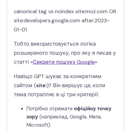
canonical tag vs noindex site:moz.com OR
site:developers.google.com after:2023-
01-01
Тобто використовується логіка
розширеного пошуку, про яку я писав у
статті «
Секрети пошуку Google
»
Навіщо GPT шукає за конкретним
сайтом (
site:
)? Він вирішує це, коли
тема потрапляє в ці три критерії:
Потрібно отримати
офіційну точку
зору
(наприклад, Google, Meta,
Microsoft).