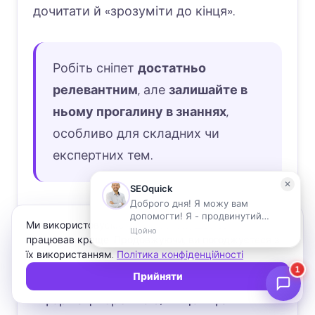
дочитати й «зрозуміти до кінця».
Робіть сніпет
достатньо
релевантним
, але
залишайте в
ньому прогалину в знаннях
,
особливо для складних чи
експертних тем.
Потім відбувається семантичний
Ми використовуємо файли cookie, щоб сайт
парсинг контенту й даних. Система
працював краще. Продовжуючи, ви погоджуєтеся з
здатна
агрегувати
дані з кількох
їх використанням.
Політика конфіденційності
джерел для створення синтезу
Прийняти
інформації. Зрештою, якщо інфа