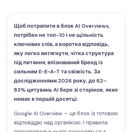
Щоб потрапити в блок AI Overviews,
потрібен не топ-10 і не щільність
ключових слів, а коротка відповідь,
яку легко витягнути, чітка структура
під питання, впізнаваний бренд із
сильним E-E-A-T та свіжість. За
дослідженнями 2026 року, до 62–
83% цитувань AI бере зі сторінок, яких
немає в першій десятці.
Google AI Overview — це блок із готовою
відповіддю над органікою. І правила
потрапляння в нього розходяться з