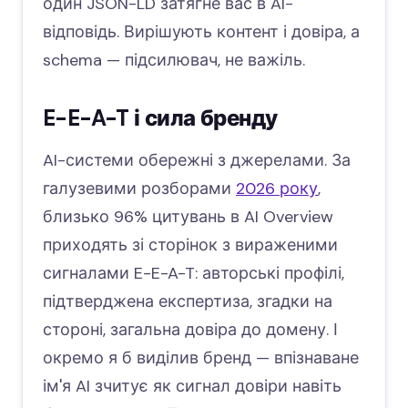
один JSON-LD затягне вас в AI-
відповідь. Вирішують контент і довіра, а
schema — підсилювач, не важіль.
E-E-A-T і сила бренду
AI-системи обережні з джерелами. За
галузевими розборами
2026 року
,
близько 96% цитувань в AI Overview
приходять зі сторінок з вираженими
сигналами E-E-A-T: авторські профілі,
підтверджена експертиза, згадки на
стороні, загальна довіра до домену. І
окремо я б виділив бренд — впізнаване
ім'я AI зчитує як сигнал довіри навіть