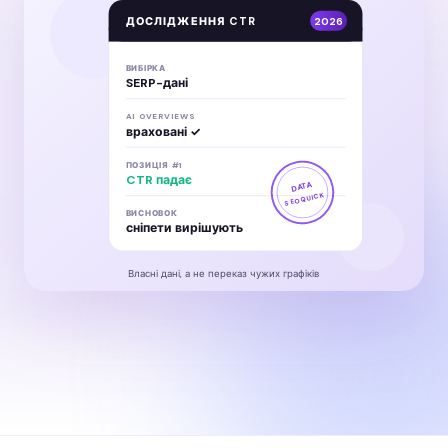
ДОСЛІДЖЕННЯ CTR
2026
ВИБІРКА
SERP-дані
AI OVERVIEWS
враховані ✓
ПОЗИЦІЯ #1
CTR падає
DATA
SEOQUICK
ВИСНОВОК
сніпети вирішують
Власні дані, а не переказ чужих графіків