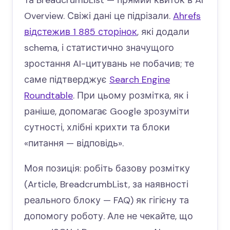
та BreadcrumbList — прямий квиток в AI
Overview. Свіжі дані це підрізали.
Ahrefs
відстежив 1 885 сторінок
, які додали
schema, і статистично значущого
зростання AI-цитувань не побачив; те
саме підтверджує
Search Engine
Roundtable
. При цьому розмітка, як і
раніше, допомагає Google зрозуміти
сутності, хлібні крихти та блоки
«питання — відповідь».
Моя позиція: робіть базову розмітку
(Article, BreadcrumbList, за наявності
реального блоку — FAQ) як гігієну та
допомогу роботу. Але не чекайте, що