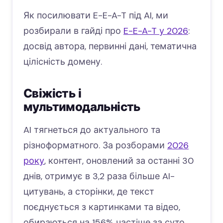
Як посилювати E-E-A-T під AI, ми
розбирали в гайді про
E-E-A-T у 2026
:
досвід автора, первинні дані, тематична
цілісність домену.
Свіжість і
мультимодальність
AI тягнеться до актуального та
різноформатного. За розборами
2026
року
, контент, оновлений за останні 30
днів, отримує в 3,2 раза більше AI-
цитувань, а сторінки, де текст
поєднується з картинками та відео,
обираються на 156% частіше за суто