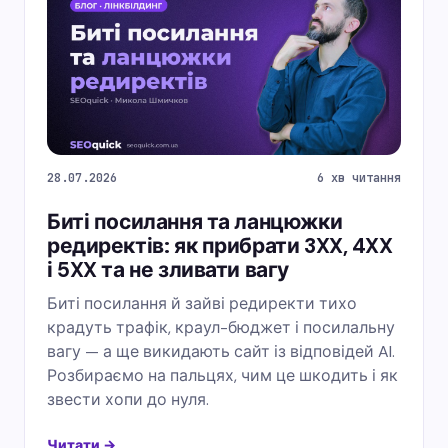
28.07.2026
6 хв читання
Биті посилання та ланцюжки
редиректів: як прибрати 3XX, 4XX
і 5XX та не зливати вагу
Биті посилання й зайві редиректи тихо
крадуть трафік, краул-бюджет і посилальну
вагу — а ще викидають сайт із відповідей AI.
Розбираємо на пальцях, чим це шкодить і як
звести хопи до нуля.
Читати →