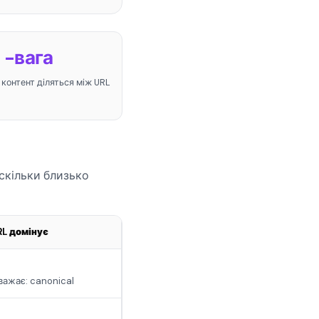
-вага
 контент діляться між URL
скільки близько
L домінує
аважає: canonical