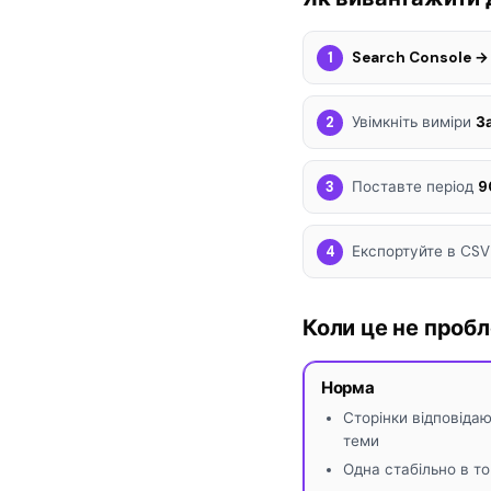
Search Console →
Увімкніть виміри
З
Поставте період
9
Експортуйте в CSV
Коли це не проб
Норма
Сторінки відповідают
теми
Одна стабільно в то