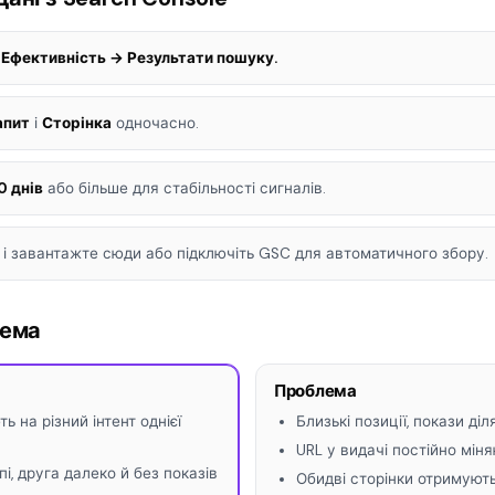
 Ефективність → Результати пошуку.
апит
і
Сторінка
одночасно.
0 днів
або більше для стабільності сигналів.
 і завантажте сюди або підключіть GSC для автоматичного збору.
лема
Проблема
ь на різний інтент однієї
Близькі позиції, покази ді
URL у видачі постійно мін
пі, друга далеко й без показів
Обидві сторінки отримують