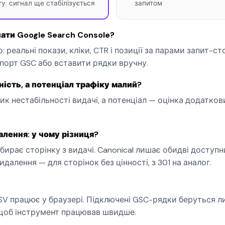
у: сигнал ще стабілізується
запитом
ати Google Search Console?
 реальні покази, кліки, CTR і позиції за парами запит-с
порт GSC або вставити рядки вручну.
ість, а потенціал трафіку малий?
к нестабільності видачі, а потенціал — оцінка додаткови
далення: у чому різниця?
бирає сторінку з видачі. Canonical лишає обидві доступн
идалення — для сторінок без цінності, з 301 на аналог.
SV працює у браузері. Підключені GSC-рядки беруться ли
щоб інструмент працював швидше.