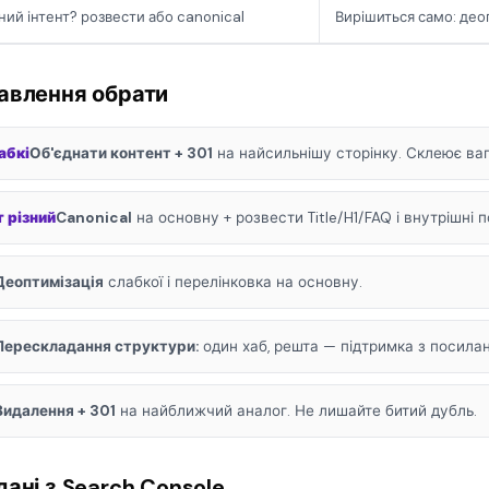
зний інтент? розвести або canonical
Вирішиться само: део
авлення обрати
абкі
Об'єднати контент + 301
на найсильнішу сторінку. Склеює ваг
т різний
Canonical
на основну + розвести Title/H1/FAQ і внутрішні 
Деоптимізація
слабкої і перелінковка на основну.
Перескладання структури:
один хаб, решта — підтримка з посилан
Видалення + 301
на найближчий аналог. Не лишайте битий дубль.
ані з Search Console