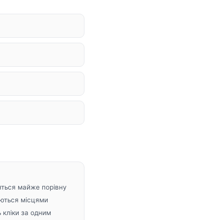
ляться майже порівну
яються місцями
 кліки за одним