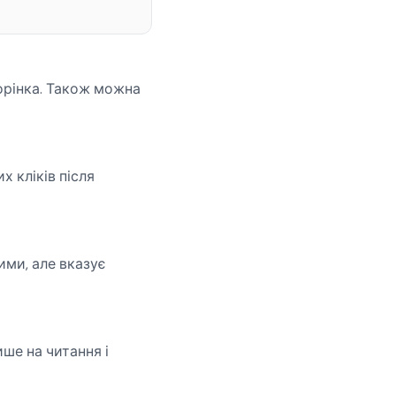
торінка. Також можна
х кліків після
ими, але вказує
ше на читання і