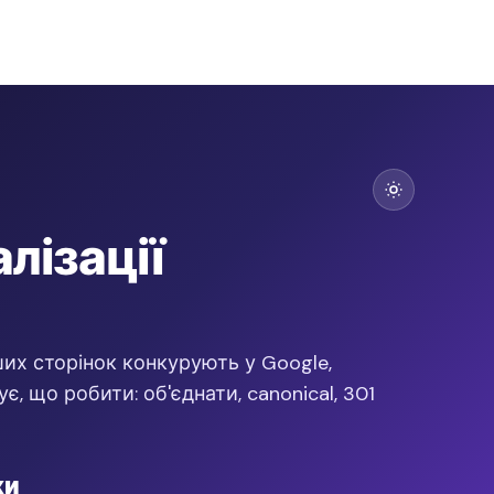
лізації
ших сторінок конкурують у Google,
є, що робити: об'єднати, canonical, 301
ки