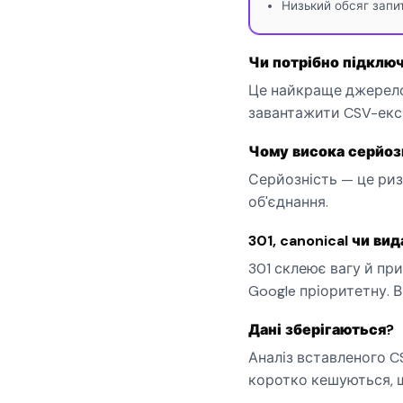
Низький обсяг запит
Чи потрібно підключ
Це найкраще джерело:
завантажити CSV-екс
Чому висока серйозн
Серйозність — це ризи
об'єднання.
301, canonical чи ви
301 склеює вагу й при
Google пріоритетну. В
Дані зберігаються?
Аналіз вставленого C
коротко кешуються, 