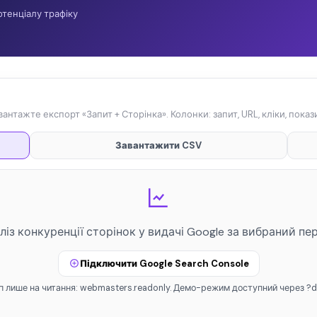
отенціалу трафіку
нтажте експорт «Запит + Сторінка». Колонки: запит, URL, кліки, показ
Завантажити CSV
ліз конкуренції сторінок у видачі Google за вибраний пер
Підключити Google Search Console
п лише на читання: webmasters.readonly. Демо-режим доступний через ?d