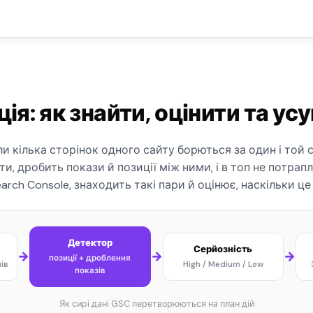
ція: як знайти, оцінити та ус
ли кілька сторінок одного сайту борються за один і той 
ти, дробить покази й позиції між ними, і в топ не потрап
arch Console, знаходить такі пари й оцінює, наскільки це
Детектор
Серйозність
→
→
→
позиції + дроблення
нів
High / Medium / Low
показів
Як сирі дані GSC перетворюються на план дій