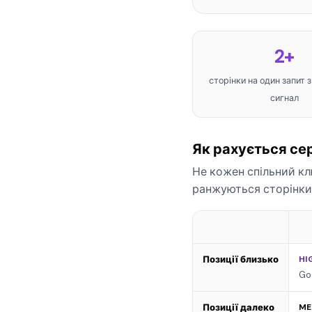
2+
сторінки на один запит 
сигнал
Як рахується се
Не кожен спільний кл
ранжуються сторінки 
Позиції близько
HI
Go
Позиції далеко
ME