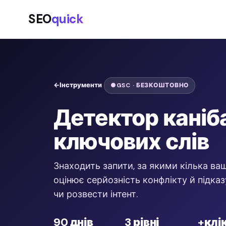
SEO
quick
Інструменти
GSC · БЕЗКОШТОВНО
Детектор каніба
ключових слів
Знаходить запити, за якими кілька ва
оцінює серйозність конфлікту й підказу
чи розвести інтент.
90 днів
3 рівні
+клі