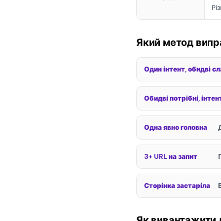
Рі
Який метод випр
Один інтент, обидві сл
Обидві потрібні, інтен
Одна явно головна
3+ URL на запит
Сторінка застаріла
Як вивантажити д