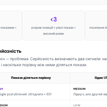
<3
з показами =
розрив позицій + рівні покази =
посилання й
високий ризик
рйозність
юч — проблема. Серйозність визначають два сигнали: на
і наскільки порівну між ними діляться покази.
Покази діляться порівну
Один UR
GH
MEDIUM
ogle розгублений: об'єднати + 301
Лідер є, але другий з
DIUM
LOW