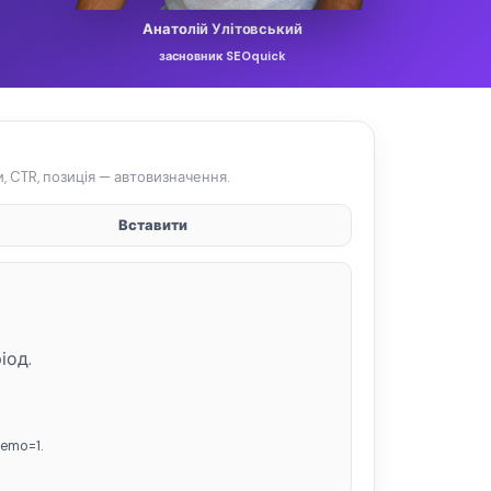
Анатолій Улітовський
засновник SEOquick
и, CTR, позиція — автовизначення.
Вставити
іод.
emo=1.