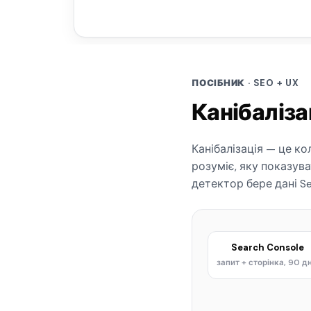
ПОСІБНИК · SEO + UX
Канібаліза
Канібалізація — це ко
розуміє, яку показува
детектор бере дані Se
Search Console
запит + сторінка, 90 д