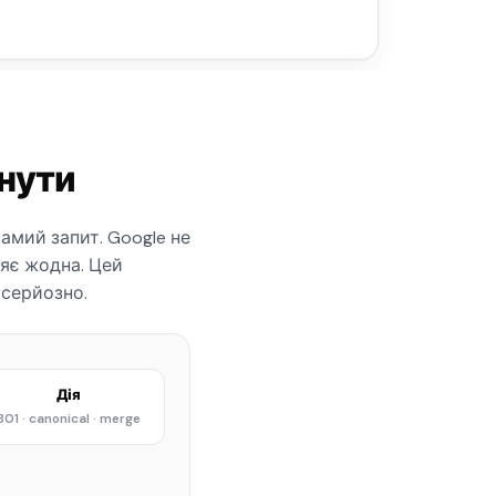
унути
самий запит. Google не
ляє жодна. Цей
 серйозно.
Дія
301 · canonical · merge