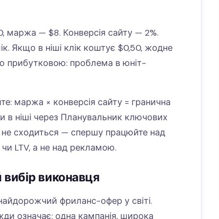
0, маржа — $8. Конверсія сайту — 2%.
к. Якщо в ніші клік коштує $0,50, жодне
ю прибутковою: проблема в юніт-
те: маржа × конверсія сайту = гранична
вки в ніші через Планувальник ключових
а не сходиться — спершу працюйте над
чи LTV, а не над рекламою.
 вибір виконавця
найдорожчий фриланс-офер у світі.
и означає: одна кампанія, широка