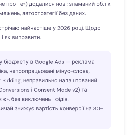
не про те») додалися нові: зламаний облік
межень, автостратегії без даних.
зустрічаю найчастіше у 2026 році. Щодо
 і як виправити.
ву бюджету в Google Ads — реклама
іка, непропрацьовані мінус-слова,
t Bidding, неправильно налаштований
Conversions і Consent Mode v2) та
є», без виключень і фідів.
вичай знижує вартість конверсії на 30–