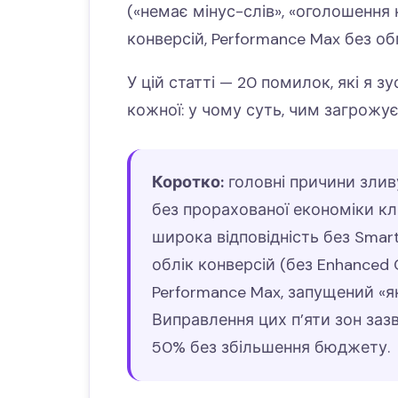
(«немає мінус-слів», «оголошення 
конверсій, Performance Max без об
У цій статті — 20 помилок, які я 
кожної: у чому суть, чим загрожує
Коротко:
головні причини зли
без прорахованої економіки кл
широка відповідність без Smar
облік конверсій (без Enhanced 
Performance Max, запущений «як 
Виправлення цих п’яти зон заз
50% без збільшення бюджету.