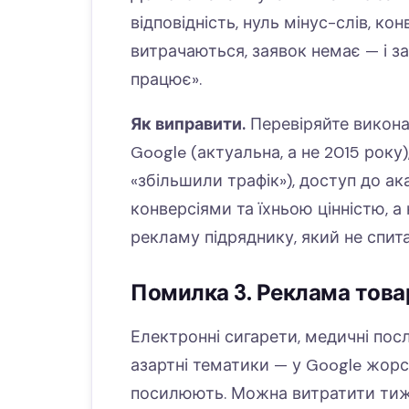
відповідність, нуль мінус-слів, кон
витрачаються, заявок немає — і з
працює».
Як виправити.
Перевіряйте викона
Google (актуальна, а не 2015 року
«збільшили трафік»), доступ до ак
конверсіями та їхньою цінністю, а 
рекламу підряднику, який не спит
Помилка 3. Реклама товар
Електронні сигарети, медичні пос
азартні тематики — у Google жор
посилюють. Можна витратити тижн