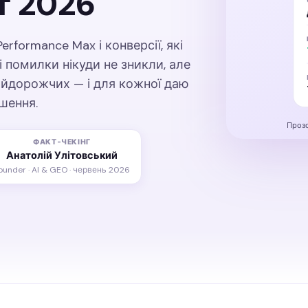
т 2026
erformance Max і конверсії, які
 помилки нікуди не зникли, але
айдорожчих — і для кожної даю
шення.
Прозо
ФАКТ-ЧЕКІНГ
Анатолій Улітовський
ounder · AI & GEO · червень 2026