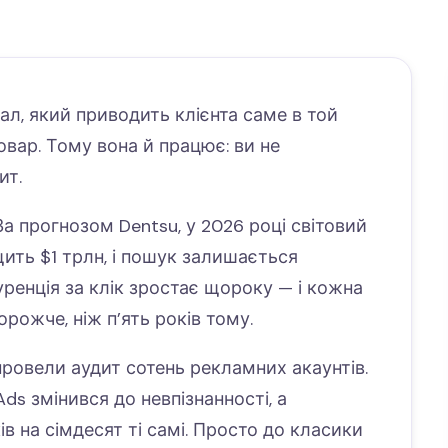
л, який приводить клієнта саме в той
овар. Тому вона й працює: ви не
ит.
 За прогнозом Dentsu, у 2026 році світовий
ть $1 трлн, і пошук залишається
уренція за клік зростає щороку — і кожна
рожче, ніж п’ять років тому.
провели аудит сотень рекламних акаунтів.
Ads змінився до невпізнанності, а
в на сімдесят ті самі. Просто до класики