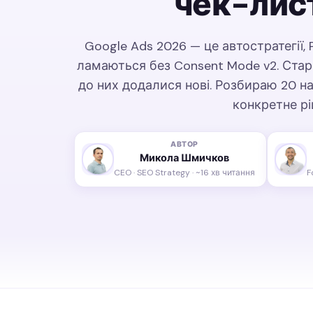
чек-лис
Google Ads 2026 — це автостратегії, P
ламаються без Consent Mode v2. Старі
до них додалися нові. Розбираю 20 н
конкретне рі
АВТОР
Микола Шмичков
CEO · SEO Strategy · ~16 хв читання
F