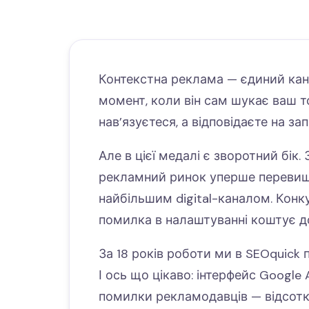
Контекстна реклама — єдиний кана
момент, коли він сам шукає ваш т
нав’язуєтеся, а відповідаєте на зап
Але в цієї медалі є зворотний бік.
рекламний ринок уперше перевищи
найбільшим digital-каналом. Конк
помилка в налаштуванні коштує до
За 18 років роботи ми в SEOquick 
І ось що цікаво: інтерфейс Google 
помилки рекламодавців — відсоткі