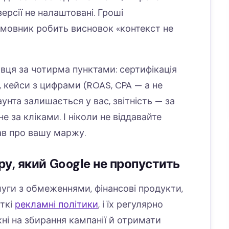
версії не налаштовані. Гроші
амовник робить висновок «контекст не
вця за чотирма пунктами: сертифікація
), кейси з цифрами (ROAS, CPA — а не
аунта залишається у вас, звітність — за
не за кліками. І ніколи не віддавайте
ав про вашу маржу.
у, який Google не пропустить
луги з обмеженнями, фінансові продукти,
сткі
рекламні політики
, і їх регулярно
і на збирання кампанії й отримати