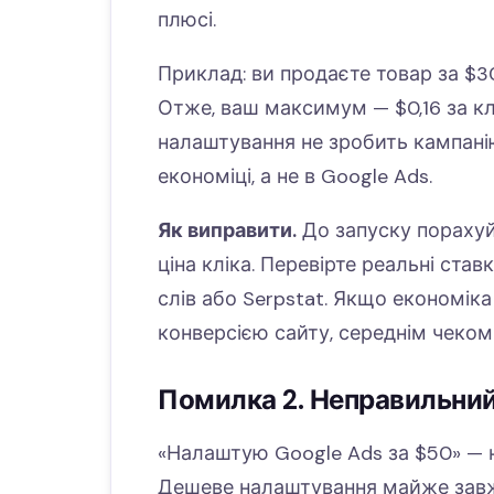
плюсі.
Приклад: ви продаєте товар за $3
Отже, ваш максимум — $0,16 за клі
налаштування не зробить кампані
економіці, а не в Google Ads.
Як виправити.
До запуску порахуй
ціна кліка. Перевірте реальні ста
слів або Serpstat. Якщо економік
конверсією сайту, середнім чеком 
Помилка 2. Неправильний
«Налаштую Google Ads за $50» — 
Дешеве налаштування майже завжд