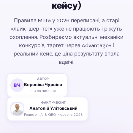
кейсу)
Правила Meta у 2026 переписані, а старі
«лайк-шер-тег» уже не працюють і ріжуть
охоплення. Розбираємо актуальні механіки
конкурсів, таргет через Advantage+ і
реальний кейс, де ціна результату впала
вдвічі.
АВТОР
Вероніка Чурсіна
ВЧ
~10 хв читання
ФАКТ-ЧЕКІНГ
Анатолій Улітовський
Founder · AI & GEO · червень 2026