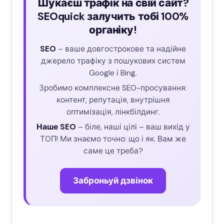
Шукаєш трафік на свій сайт?
SEOquick залучить тобі 100%
органіку!
SEO
– ваше довгострокове та надійне
джерело трафіку з пошукових систем
Google і Bing.
Зробимо комплексне SEO-просування:
контент, репутація, внутрішня
оптимізація, лінкбілдинг.
Наше SEO
– біле, наші цілі – ваш вихід у
ТОП! Ми знаємо точно: що і як. Вам же
саме це треба?
Заброньуй дзвінок