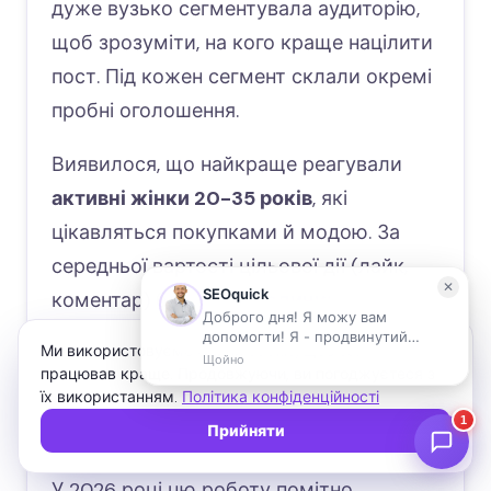
дуже вузько сегментувала аудиторію,
щоб зрозуміти, на кого краще націлити
пост. Під кожен сегмент склали окремі
пробні оголошення.
Виявилося, що найкраще реагували
активні жінки 20-35 років
, які
цікавляться покупками й модою. За
середньої вартості цільової дії (лайк,
коментар) близько
12 одиниць
у цій
групі ціна виявилася
удвічі нижчою —
Ми використовуємо файли cookie, щоб сайт
близько 6,5
. Той самий конкурс, але
працював краще. Продовжуючи, ви погоджуєтеся з
їх використанням.
Політика конфіденційності
точний таргет скоротив ціну результату
Прийняти
вдвічі.
У 2026 році цю роботу помітно