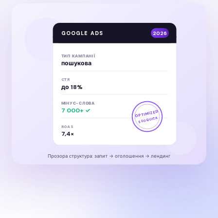
GOOGLE ADS
2026
ТИП КАМПАНІЇ
пошукова
CTR
до 18%
МІНУС-СЛОВА
7 000+ ✓
OPTIMIZED
SEOQUICK
ROAS
7,4×
Прозора структура: запит → оголошення → лендинг