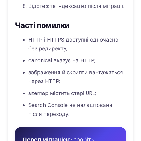
Відстежте індексацію після міграції.
Часті помилки
HTTP і HTTPS доступні одночасно
без редиректу;
canonical вказує на HTTP;
зображення й скрипти вантажаться
через HTTP;
sitemap містить старі URL;
Search Console не налаштована
після переходу.
Перед міграцією:
зробіть