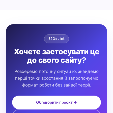
SEOquick
Хочете застосувати це
до свого сайту?
Розберемо поточну ситуацію, знайдемо
перші точки зростання й запропонуємо
формат роботи без зайвої теорії.
Обговорити проєкт →