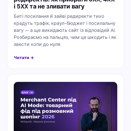
і 5XX та не зливати вагу
Биті посилання й зайві редиректи тихо
крадуть трафік, краул-бюджет і посилальну
вагу — а ще викидають сайт із відповідей AI.
Розбираємо на пальцях, чим це шкодить і як
звести хопи до нуля.
Читати →