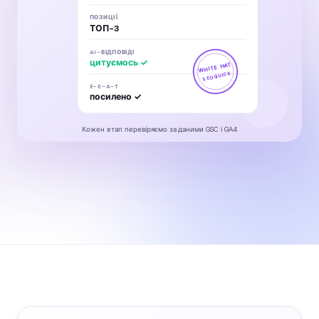
ПОЗИЦІЇ
ТОП-3
AI-ВІДПОВІДІ
цитуємось ✓
WHITE HAT
SEOQUICK
E-E-A-T
посилено ✓
Кожен етап перевіряємо за даними GSC і GA4