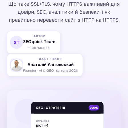
Що таке SSL/TLS, чому HTTPS важливий для
довіри, SEO, аналітики й безпеки, і як
правильно перевести сайт з HTTP на HTTPS.
АВТОР
SEOquick Team
ST
~1 хв читання
ФАКТ-ЧЕКІНГ
Анатолій Улітовський
Founder · AI & GEO · квітень 2026
SEO-СТРАТЕГІЯ
2026
ОРГАНІКА
ріст ×4