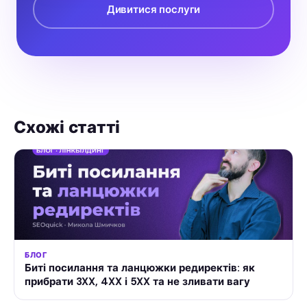
Дивитися послуги
Схожі статті
БЛОГ
Биті посилання та ланцюжки редиректів: як
прибрати 3XX, 4XX і 5XX та не зливати вагу