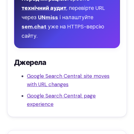
технічний аудит
, перевірте URL
через
UNmiss
і налаштуйте
sem.chat
уже на HTTPS-версію
сайту.
Джерела
Google Search Central: site moves
with URL changes
Google Search Central: page
experience