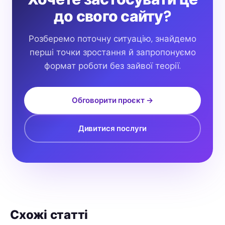
до свого сайту?
Розберемо поточну ситуацію, знайдемо
перші точки зростання й запропонуємо
формат роботи без зайвої теорії.
Обговорити проєкт →
Дивитися послуги
Схожі статті