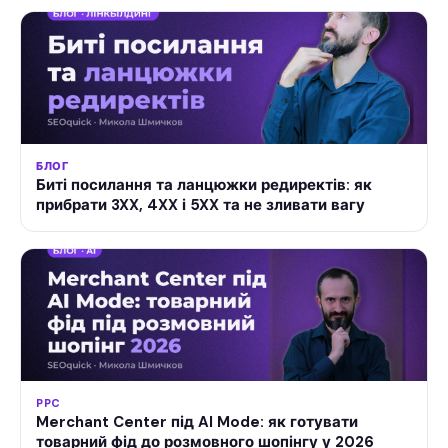
БЛОГ
Биті посилання та ланцюжки редиректів: як
прибрати 3XX, 4XX і 5XX та не зливати вагу
PPC
Merchant Center під AI Mode: як готувати
товарний фід до розмовного шопінгу у 2026