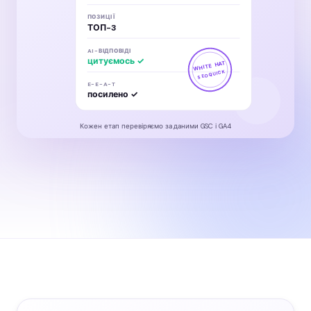
ПОЗИЦІЇ
ТОП-3
AI-ВІДПОВІДІ
цитуємось ✓
WHITE HAT
SEOQUICK
E-E-A-T
посилено ✓
Кожен етап перевіряємо за даними GSC і GA4