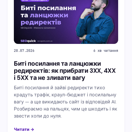
28.07.2026
6 хв читання
Биті посилання та ланцюжки
редиректів: як прибрати 3XX, 4XX
і 5XX та не зливати вагу
Биті посилання й зайві редиректи тихо
крадуть трафік, краул-бюджет і посилальну
вагу — а ще викидають сайт із відповідей AI.
Розбираємо на пальцях, чим це шкодить і як
звести хопи до нуля.
Читати →