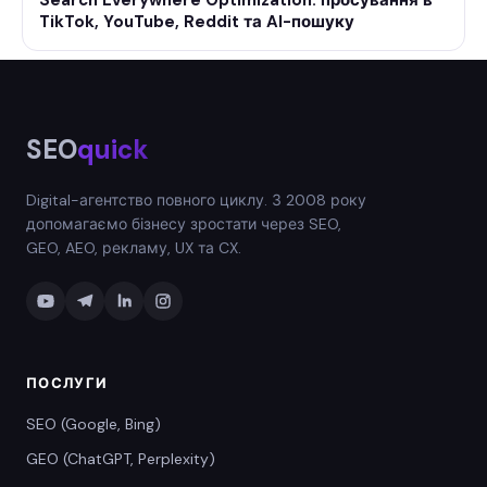
Search Everywhere Optimization: просування в
TikTok, YouTube, Reddit та AI-пошуку
SEO
quick
Digital-агентство повного циклу. З 2008 року
допомагаємо бізнесу зростати через SEO,
GEO, AEO, рекламу, UX та CX.
ПОСЛУГИ
SEO (Google, Bing)
GEO (ChatGPT, Perplexity)