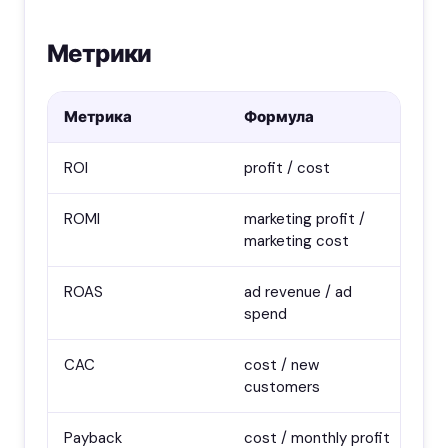
Метрики
Метрика
Формула
Ко
ROI
profit / cost
заг
ROMI
marketing profit /
еф
marketing cost
ма
ROAS
ad revenue / ad
рек
spend
co
CAC
cost / new
цін
customers
Payback
cost / monthly profit
ст