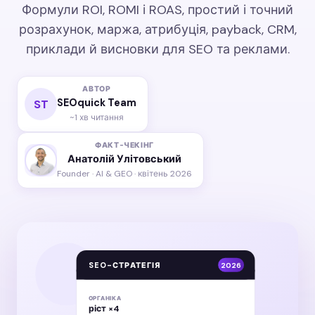
Формули ROI, ROMI і ROAS, простий і точний
розрахунок, маржа, атрибуція, payback, CRM,
приклади й висновки для SEO та реклами.
АВТОР
SEOquick Team
ST
~1 хв читання
ФАКТ-ЧЕКІНГ
Анатолій Улітовський
Founder · AI & GEO · квітень 2026
SEO-СТРАТЕГІЯ
2026
ОРГАНІКА
ріст ×4