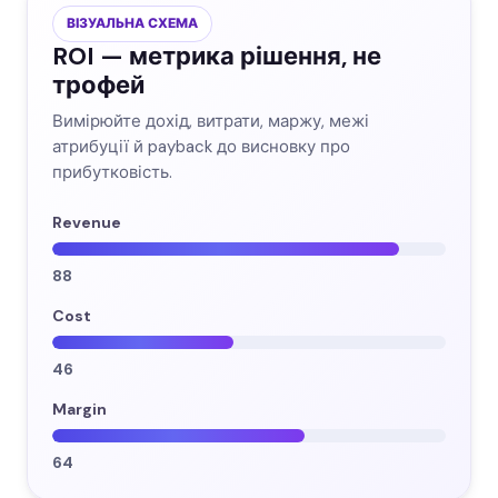
ВІЗУАЛЬНА СХЕМА
ROI — метрика рішення, не
трофей
Вимірюйте дохід, витрати, маржу, межі
атрибуції й payback до висновку про
прибутковість.
Revenue
88
Cost
46
Margin
64