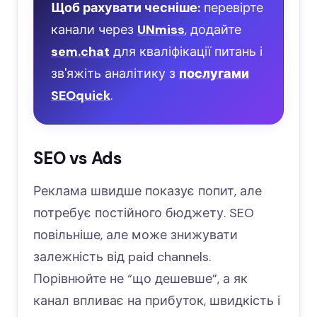
Щоб рахувати чесніше:
перевірте
канали через
UNmiss
, додайте
sem.chat
для кваліфікації питань і
зв'яжіть аналітику з
послугами
SEOquick
.
SEO vs Ads
Реклама швидше показує попит, але
потребує постійного бюджету. SEO
повільніше, але може знижувати
залежність від paid channels.
Порівнюйте не “що дешевше”, а як
канал впливає на прибуток, швидкість і