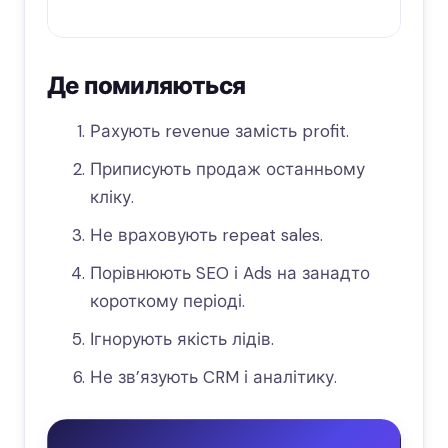
інв
Де помиляються
Рахують revenue замість profit.
Приписують продаж останньому
кліку.
Не враховують repeat sales.
Порівнюють SEO і Ads на занадто
короткому періоді.
Ігнорують якість лідів.
Не зв’язують CRM і аналітику.