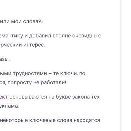
или мои слова?».
емантику и добавил вполне очевидные
рческий интерес.
азы.
выми трудностями – те ключи, по
я, попросту не работали!
ект
основываются на букве закона тех
еклама.
о некоторые ключевые слова находятся