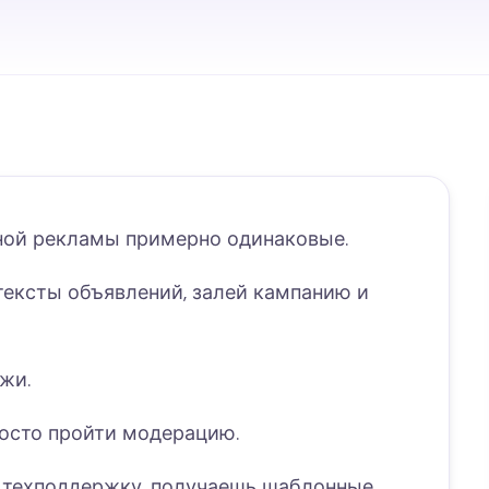
тной рекламы примерно одинаковые.
тексты объявлений, залей кампанию и
ажи.
росто пройти модерацию.
в техподдержку, получаешь шаблонные