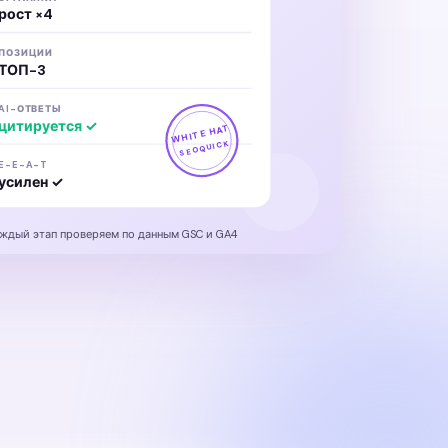
рост ×4
ПОЗИЦИИ
ТОП-3
AI-ОТВЕТЫ
цитируется ✓
WHITE HAT
SEOQUICK
E-E-A-T
усилен ✓
ждый этап проверяем по данным GSC и GA4