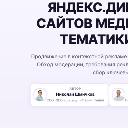
ЯНДЕКС.ДИ
САЙТОВ МЕ
ТЕМАТИКИ
Продвижение в контекстной рекламе 
Обход модерации, требования рек
сбор ключев
АВТОР
Николай Шмичков
CEO · SEO Strategy · ~11 мин чтения
F