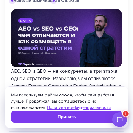
Николай Шмичков
26.06.2026
AEO, SEO и GEO — не конкуренты, а три этажа
одной стратегии. Разбираю, чем отличаются
Answer Engine и Generative Engine Optimization, и
как настроить страницу так, чтобы её
Мы используем файлы cookie, чтобы сайт работал
цитировали и Google, и ChatGPT.
лучше. Продолжая, вы соглашаетесь с их
использованием.
Политика конфиденциальности
Читать
6 мин
Принять