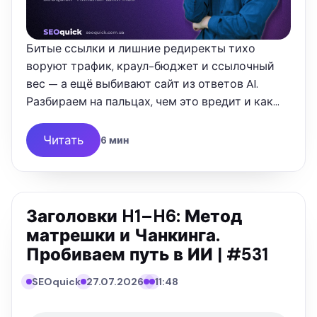
Битые ссылки и лишние редиректы тихо
воруют трафик, краул-бюджет и ссылочный
вес — а ещё выбивают сайт из ответов AI.
Разбираем на пальцах, чем это вредит и как
свести хопы к нулю.
Читать
6 мин
Заголовки H1–H6: Метод
матрешки и Чанкинга.
Пробиваем путь в ИИ | #531
№531
SEOquick
27.07.2026
11:48
SEO
QUICK