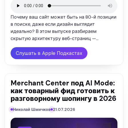
ПОДКАСТ
Почему ваш сайт может быть на 80-й позиции
в поиске, даже если дизайн выглядит
идеально? В этом выпуске разбираем
скрытую архитектуру веб-страниц —
иерархию заголовков H1–H6. Вы узнаете,
почему старый SEO-копирайтинг больше не
Слушать в Apple Подкастах
работает и как перестроить контент под
требования …
Merchant Center под AI Mode:
как товарный фид готовить к
разговорному шопингу в 2026
Николай Шмичков
21.07.2026