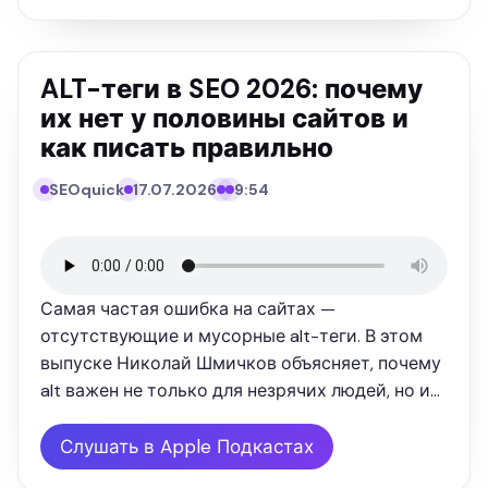
ALT-теги в SEO 2026: почему
их нет у половины сайтов и
как писать правильно
SEOquick
17.07.2026
9:54
SEO
QUICK
ПОДКАСТ
Самая частая ошибка на сайтах —
отсутствующие и мусорные alt-теги. В этом
выпуске Николай Шмичков объясняет, почему
alt важен не только для незрячих людей, но и
для нейросетей: ChatGPT, Perplexity и Google AI
— это «вторые слепые», они читают картинку
Слушать в Apple Подкастах
по alt и имени файла, а не …