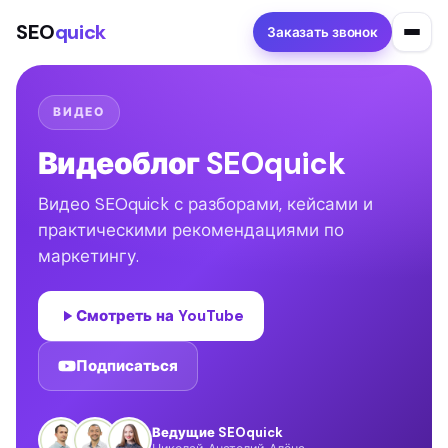
SEO
quick
Заказать звонок
ВИДЕО
Видеоблог SEOquick
Видео SEOquick с разборами, кейсами и
практическими рекомендациями по
маркетингу.
Смотреть на YouTube
Подписаться
Ведущие SEOquick