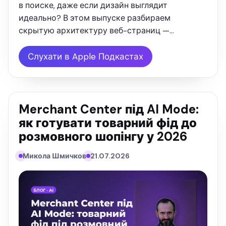
в поиске, даже если дизайн выглядит
идеально? В этом выпуске разбираем
скрытую архитектуру веб-страниц —
иерархию заголовков H1–H6. Вы узнаете,
почему старый SEO-копирайтинг больше не
Слухати в Apple Подкастах
работает и как перестроить контент под
требования …
Merchant Center під AI Mode:
як готувати товарний фід до
розмовного шопінгу у 2026
Микола Шмичков
21.07.2026