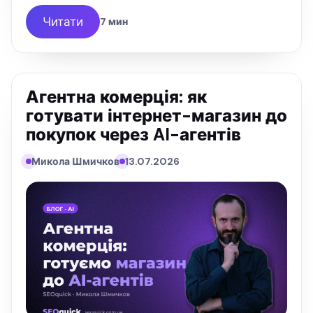
Overviews. Розбираю, як власнику бізнесу
обрати 2–3 майданчики й не …
Читати
7 мин
Агентна комерція: як
готувати інтернет-магазин до
покупок через AI-агентів
Микола Шмичков
13.07.2026