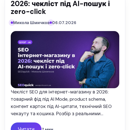
2026: чекліст під AI-пошук і
zero-click
Микола Шмичков
06.07.2026
Чекліст SEO для інтернет-магазину в 2026:
товарний фід під AI Mode, product schema,
контент карток під AI-цитати, технічний SEO
чекауту та кошика. Розбір з реальними
цифрами від SEOquick.
Читати
7 мин