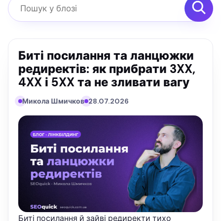
Пошук у блозі
Биті посилання та ланцюжки
редиректів: як прибрати 3XX,
4XX і 5XX та не зливати вагу
Микола Шмичков
28.07.2026
Биті посилання й зайві редиректи тихо