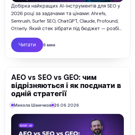
Добірка найкращих AI-інструментів для SEO у
2026 році за задачами та цінами: Ahrefs,
Semrush, Surfer SEO, ChatGPT, Claude, Profound,
Otterly. Який стек зібрати під бюджет — розбір
від SEOquick.
Читати
8 мин
AEO vs SEO vs GEO: чим
відрізняються і як поєднати в
одній стратегії
Микола Шмичков
26.06.2026