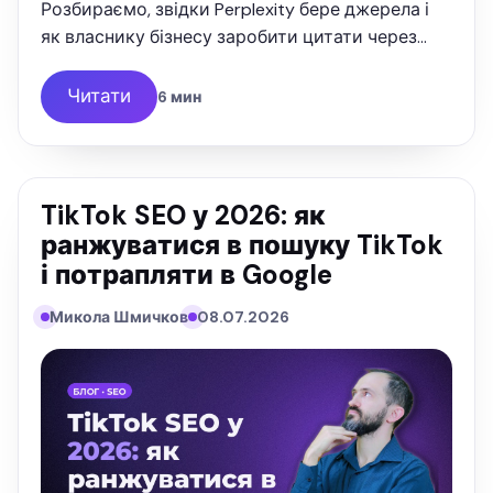
Розбираємо, звідки Perplexity бере джерела і
як власнику бізнесу заробити цитати через
Reddit, YouTube та G2. Досвід SEOquick.
Читати
6 мин
TikTok SEO у 2026: як
ранжуватися в пошуку TikTok
і потрапляти в Google
Микола Шмичков
08.07.2026