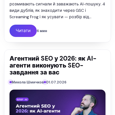
розмивають сигнали й заважають AI-пошуку. 4
види дублів, як знаходити через GSC і
Screaming Frog і як усувати — розбір від
SEOquick.
Читати
6 мин
Агентний SEO у 2026: як AI-
агенти виконують SEO-
завдання за вас
Микола Шмичков
01.07.2026