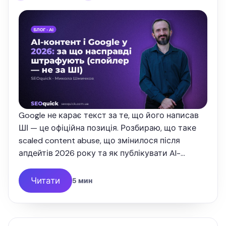
Google не карає текст за те, що його написав
ШІ — це офіційна позиція. Розбираю, що таке
scaled content abuse, що змінилося після
апдейтів 2026 року та як публікувати AI-
контент так, щоб він ранжувався.
Читати
5 мин