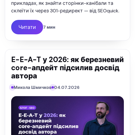
прикладах, як знайти сторінки-канібали та
склеїти їх через 301-редирект — від SEOquick.
Читати
7 мин
E-E-A-T у 2026: як березневий
core-апдейт підсилив досвід
автора
Микола Шмичков
04.07.2026