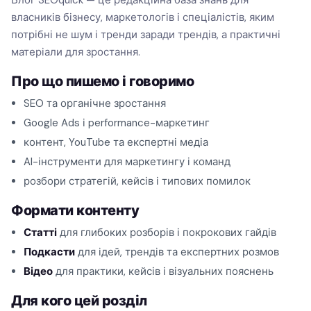
Блог SEOquick — це редакційна база знань для
власників бізнесу, маркетологів і спеціалістів, яким
потрібні не шум і тренди заради трендів, а практичні
матеріали для зростання.
Про що пишемо і говоримо
SEO та органічне зростання
Google Ads і performance-маркетинг
контент, YouTube та експертні медіа
AI-інструменти для маркетингу і команд
розбори стратегій, кейсів і типових помилок
Формати контенту
Статті
для глибоких розборів і покрокових гайдів
Подкасти
для ідей, трендів та експертних розмов
Відео
для практики, кейсів і візуальних пояснень
Для кого цей розділ