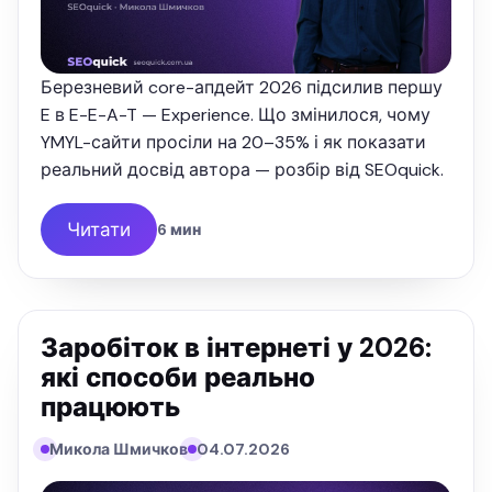
Березневий core-апдейт 2026 підсилив першу
E в E-E-A-T — Experience. Що змінилося, чому
YMYL-сайти просіли на 20–35% і як показати
реальний досвід автора — розбір від SEOquick.
Читати
6 мин
Заробіток в інтернеті у 2026:
які способи реально
працюють
Микола Шмичков
04.07.2026