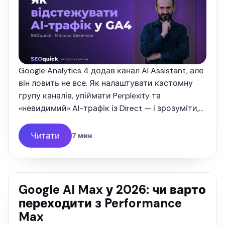
Google Analytics 4 додав канал AI Assistant, але
він ловить не все. Як налаштувати кастомну
групу каналів, упіймати Perplexity та
«невидимий» AI-трафік із Direct — і зрозуміти,
скільки грошей вам приносять нейромережі.
Читати
7 мин
Google AI Max у 2026: чи варто
переходити з Performance
Max