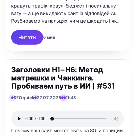
крадуть трафік, краул-бюджет і посилальну
вагу — а ще викидають сайт із відповідей AI.
Розбираємо на пальцях, чим це шкодить і як
звести хопи до нуля.
Читати
6 мин
Заголовки H1–H6: Метод
матрешки и Чанкинга.
Пробиваем путь в ИИ | #531
№531
SEOquick
27.07.2026
11:48
SEO
QUICK
ПОДКАСТ
Почему ваш сайт может быть на 80-й позиции