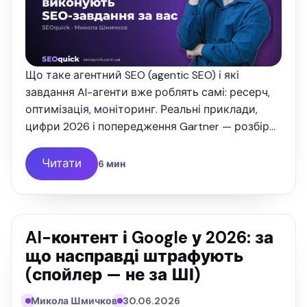
Що таке агентний SEO (agentic SEO) і які
завдання AI-агенти вже роблять самі: ресерч,
оптимізація, моніторинг. Реальні приклади,
цифри 2026 і попередження Gartner — розбір
від SEOquick.
Читати
6 мин
AI-контент і Google у 2026: за
що насправді штрафують
(спойлер — не за ШІ)
Микола Шмичков
30.06.2026