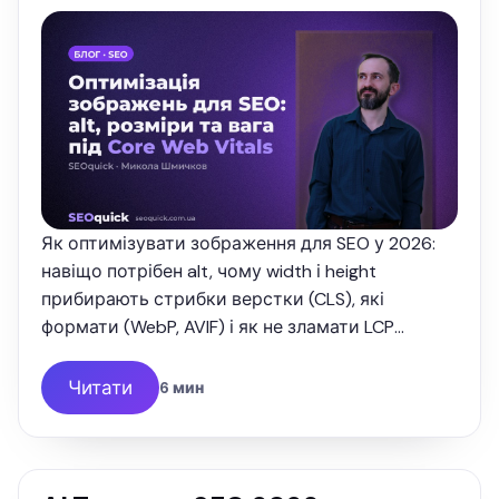
Як оптимізувати зображення для SEO у 2026:
навіщо потрібен alt, чому width і height
прибирають стрибки верстки (CLS), які
формати (WebP, AVIF) і як не зламати LCP
лінивим завантаженням. Розбір від SEOquick.
Читати
6 мин