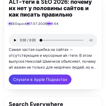
ALT-теги в SEO 2026: почему
их нет у половины сайтов и
как писать правильно
SEOquick
17.07.2026
9:54
SEO
QUICK
ПОДКАСТ
Самая частая ошибка на сайтах —
отсутствующие и мусорные alt-теги. В этом
выпуске Николай Шмичков объясняет, почему
alt важен не только для незрячих людей, но и
для нейросетей: ChatGPT, Perplexity и Google AI
— это «вторые слепые», они читают картинку
Слухати в Apple Подкастах
по alt и имени файла, а не …
Search Everywhere