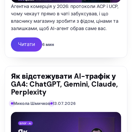
Агентна комерція у 2026: протоколи ACP і UCP,
чому чекаут прямо в чаті забуксував, і що
власнику магазину зробити з фідом, цінами та
залишками, щоб AI-агент обрав саме вас.
Читати
6 мин
Як відстежувати AI-трафік у
GA4: ChatGPT, Gemini, Claude,
Perplexity
Микола Шмичков
13.07.2026