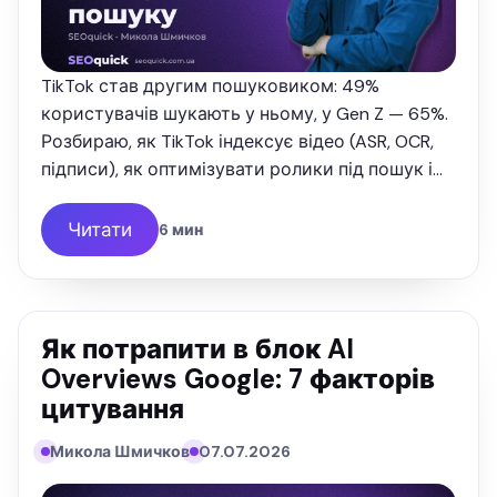
TikTok став другим пошуковиком: 49%
користувачів шукають у ньому, у Gen Z — 65%.
Розбираю, як TikTok індексує відео (ASR, OCR,
підписи), як оптимізувати ролики під пошук і
як через TikTok потрапляти в Google — з
цифрами 2026 і досвідом …
Читати
6 мин
Як потрапити в блок AI
Overviews Google: 7 факторів
цитування
Микола Шмичков
07.07.2026