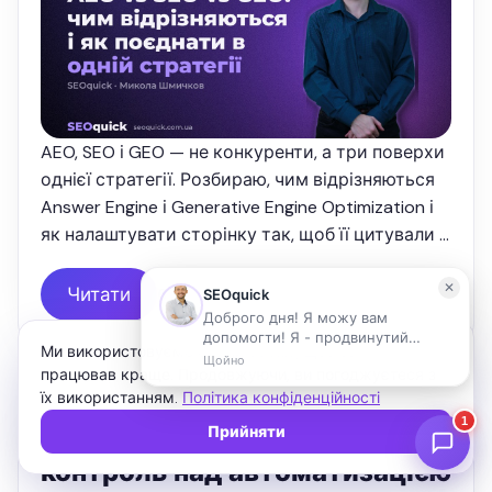
AEO, SEO і GEO — не конкуренти, а три поверхи
однієї стратегії. Розбираю, чим відрізняються
Answer Engine і Generative Engine Optimization і
як налаштувати сторінку так, щоб її цитували і
Google, і ChatGPT.
Читати
6 мин
Ми використовуємо файли cookie, щоб сайт
працював краще. Продовжуючи, ви погоджуєтеся з
їх використанням.
Політика конфіденційності
Performance Max у 2026:
Прийняти
налаштування, фіди та
контроль над автоматизацією