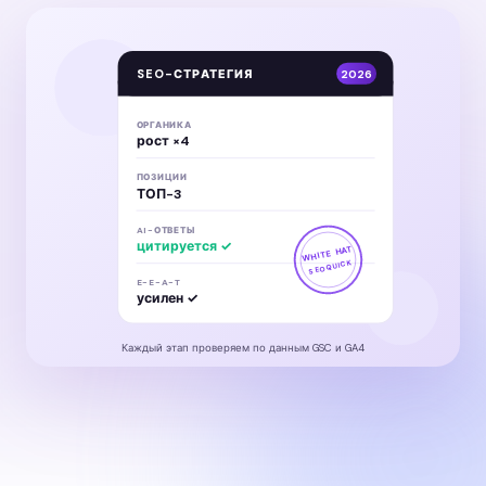
SEO-СТРАТЕГИЯ
2026
ОРГАНИКА
рост ×4
ПОЗИЦИИ
ТОП-3
AI-ОТВЕТЫ
цитируется ✓
WHITE HAT
SEOQUICK
E-E-A-T
усилен ✓
Каждый этап проверяем по данным GSC и GA4