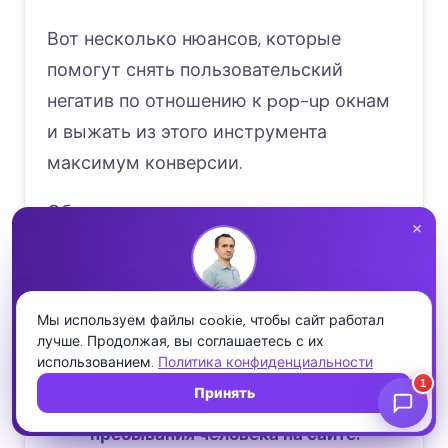
Вот несколько нюансов, которые
помогут снять пользовательский
негатив по отношению к pop-up окнам
и выжать из этого инструмента
максимум конверсии.
Общая тенденция такова: меньше
×
агрессии и навязчивости – больше
заботы и пользы.
НИКОЛАЙ ШМИЧКОВ · CEO SEOQUICK
Проверьте свой сайт бесплатно
Мы используем файлы cookie, чтобы сайт работал
Убираем негатив…
лучше. Продолжая, вы соглашаетесь с их
Полный SEO-аудит за пару минут: ошибки, скорость, мета
использованием.
и структура — и что чинить первым.
Политика конфиденциальности
Воздержитесь от демонстрации
Принять
Запустить аудит →
pop-up окон в первые секунды
пребывания человека на сайте.