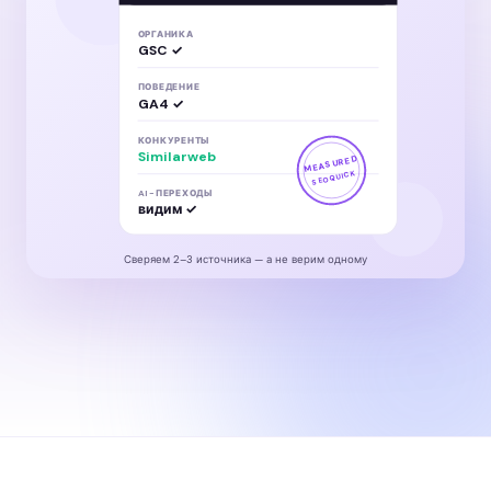
ОРГАНИКА
GSC ✓
ПОВЕДЕНИЕ
GA4 ✓
КОНКУРЕНТЫ
Similarweb
MEASURED
SEOQUICK
AI-ПЕРЕХОДЫ
видим ✓
Сверяем 2–3 источника — а не верим одному