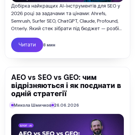
Добірка найкращих AI-інструментів для SEO у
2026 році за задачами та цінами: Ahrefs,
Semrush, Surfer SEO, ChatGPT, Claude, Profound,
Otterly. Який стек зібрати під бюджет — розбір
від SEOquick.
Читати
8 мин
AEO vs SEO vs GEO: чим
відрізняються і як поєднати в
одній стратегії
Микола Шмичков
26.06.2026