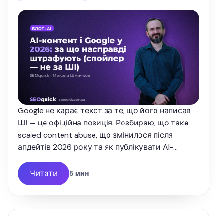
Google не карає текст за те, що його написав
ШІ — це офіційна позиція. Розбираю, що таке
scaled content abuse, що змінилося після
апдейтів 2026 року та як публікувати AI-
контент так, щоб він ранжувався.
Читати
5 мин