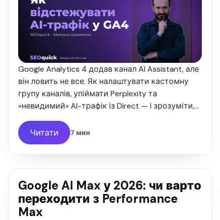
Google Analytics 4 додав канал AI Assistant, але
він ловить не все. Як налаштувати кастомну
групу каналів, упіймати Perplexity та
«невидимий» AI-трафік із Direct — і зрозуміти,
скільки грошей вам приносять нейромережі.
Читати
7 мин
Google AI Max у 2026: чи варто
переходити з Performance
Max