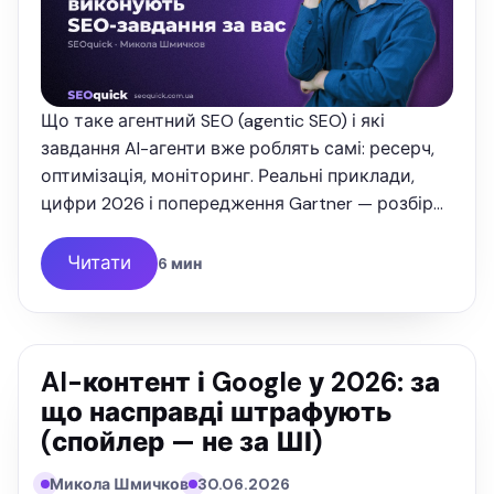
Що таке агентний SEO (agentic SEO) і які
завдання AI-агенти вже роблять самі: ресерч,
оптимізація, моніторинг. Реальні приклади,
цифри 2026 і попередження Gartner — розбір
від SEOquick.
Читати
6 мин
AI-контент і Google у 2026: за
що насправді штрафують
(спойлер — не за ШІ)
Микола Шмичков
30.06.2026