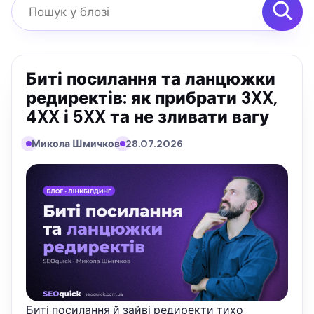
Пошук у блозі
Биті посилання та ланцюжки
редиректів: як прибрати 3XX,
4XX і 5XX та не зливати вагу
Микола Шмичков
28.07.2026
Биті посилання й зайві редиректи тихо