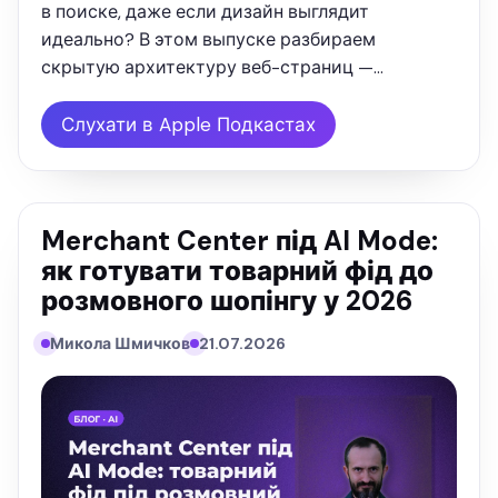
в поиске, даже если дизайн выглядит
идеально? В этом выпуске разбираем
скрытую архитектуру веб-страниц —
иерархию заголовков H1–H6. Вы узнаете,
почему старый SEO-копирайтинг больше не
Слухати в Apple Подкастах
работает и как перестроить контент под
требования …
Merchant Center під AI Mode:
як готувати товарний фід до
розмовного шопінгу у 2026
Микола Шмичков
21.07.2026