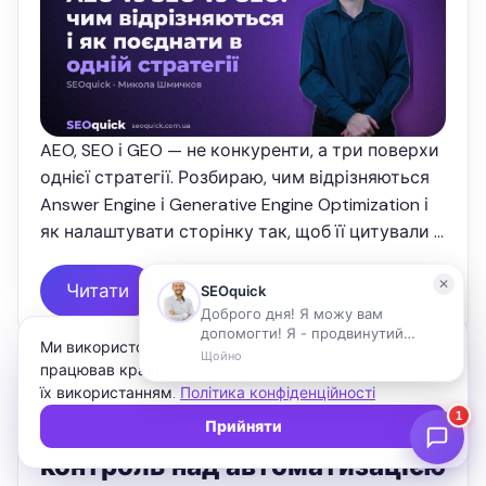
AEO, SEO і GEO — не конкуренти, а три поверхи
однієї стратегії. Розбираю, чим відрізняються
Answer Engine і Generative Engine Optimization і
як налаштувати сторінку так, щоб її цитували і
Google, і ChatGPT.
Читати
6 мин
Ми використовуємо файли cookie, щоб сайт
працював краще. Продовжуючи, ви погоджуєтеся з
їх використанням.
Політика конфіденційності
Performance Max у 2026:
Прийняти
налаштування, фіди та
контроль над автоматизацією