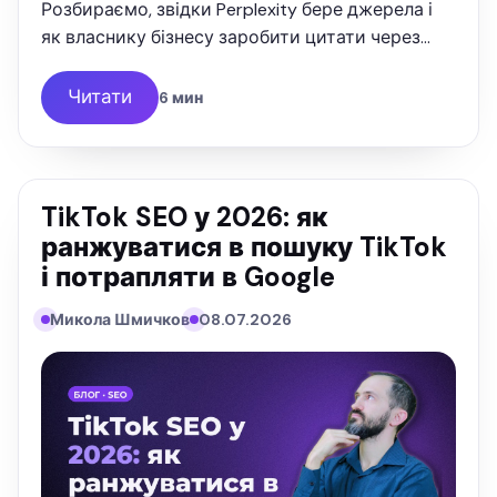
Розбираємо, звідки Perplexity бере джерела і
як власнику бізнесу заробити цитати через
Reddit, YouTube та G2. Досвід SEOquick.
Читати
6 мин
TikTok SEO у 2026: як
ранжуватися в пошуку TikTok
і потрапляти в Google
Микола Шмичков
08.07.2026