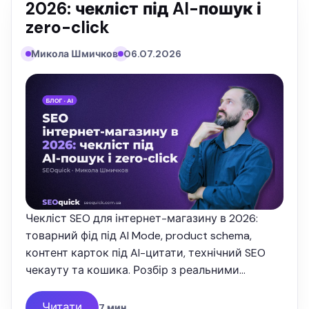
2026: чекліст під AI-пошук і
zero-click
Микола Шмичков
06.07.2026
Чекліст SEO для інтернет-магазину в 2026:
товарний фід під AI Mode, product schema,
контент карток під AI-цитати, технічний SEO
чекауту та кошика. Розбір з реальними
цифрами від SEOquick.
Читати
7 мин