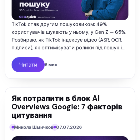
TikTok став другим пошуковиком: 49%
користувачів шукають у ньому, у Gen Z — 65%.
Розбираю, як TikTok індексує відео (ASR, OCR,
підписи), як оптимізувати ролики під пошук і
як через TikTok потрапляти в Google — з
цифрами 2026 і досвідом …
Читати
6 мин
Як потрапити в блок AI
Overviews Google: 7 факторів
цитування
Микола Шмичков
07.07.2026