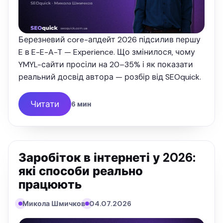
Березневий core-апдейт 2026 підсилив першу
E в E-E-A-T — Experience. Що змінилося, чому
YMYL-сайти просіли на 20–35% і як показати
реальний досвід автора — розбір від SEOquick.
Читати
6 мин
Заробіток в інтернеті у 2026:
які способи реально
працюють
Микола Шмичков
04.07.2026