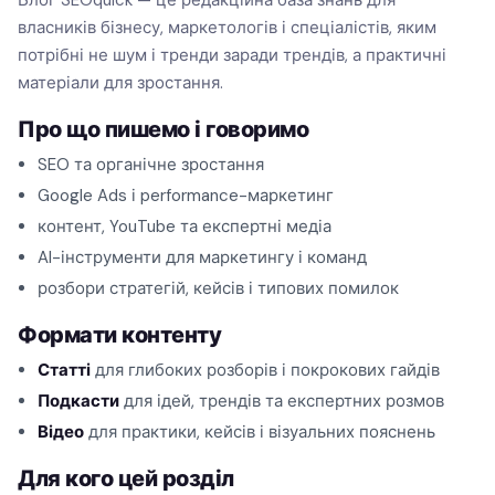
Блог SEOquick — це редакційна база знань для
власників бізнесу, маркетологів і спеціалістів, яким
потрібні не шум і тренди заради трендів, а практичні
матеріали для зростання.
Про що пишемо і говоримо
SEO та органічне зростання
Google Ads і performance-маркетинг
контент, YouTube та експертні медіа
AI-інструменти для маркетингу і команд
розбори стратегій, кейсів і типових помилок
Формати контенту
Статті
для глибоких розборів і покрокових гайдів
Подкасти
для ідей, трендів та експертних розмов
Відео
для практики, кейсів і візуальних пояснень
Для кого цей розділ