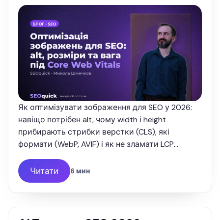
Як оптимізувати зображення для SEO у 2026:
навіщо потрібен alt, чому width і height
прибирають стрибки верстки (CLS), які
формати (WebP, AVIF) і як не зламати LCP
лінивим завантаженням. Розбір від SEOquick.
Читати
6 мин