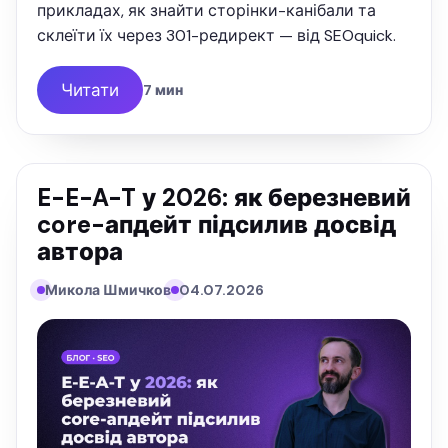
прикладах, як знайти сторінки-канібали та
склеїти їх через 301-редирект — від SEOquick.
Читати
7 мин
E-E-A-T у 2026: як березневий
core-апдейт підсилив досвід
автора
Микола Шмичков
04.07.2026