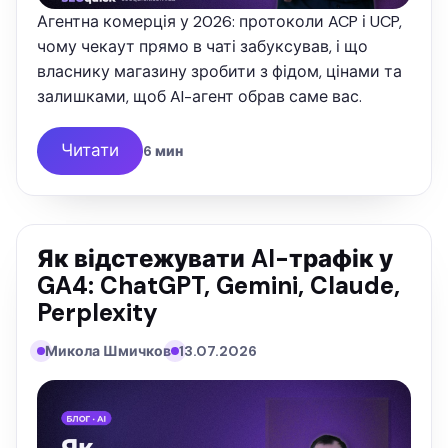
Агентна комерція у 2026: протоколи ACP і UCP,
чому чекаут прямо в чаті забуксував, і що
власнику магазину зробити з фідом, цінами та
залишками, щоб AI-агент обрав саме вас.
Читати
6 мин
Як відстежувати AI-трафік у
GA4: ChatGPT, Gemini, Claude,
Perplexity
Микола Шмичков
13.07.2026