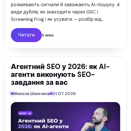
розмивають сигнали й заважають AI-пошуку. 4
види дублів, як знаходити через GSC і
Screaming Frog і як усувати — розбір від
SEOquick.
Читати
6 мин
Агентний SEO у 2026: як AI-
агенти виконують SEO-
завдання за вас
Микола Шмичков
01.07.2026