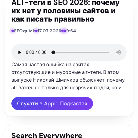
ALT-теги в SEO 2026: почему
их нет у половины сайтов и
как писать правильно
SEOquick
17.07.2026
9:54
SEO
QUICK
ПОДКАСТ
Самая частая ошибка на сайтах —
отсутствующие и мусорные alt-теги. В этом
выпуске Николай Шмичков объясняет, почему
alt важен не только для незрячих людей, но и
для нейросетей: ChatGPT, Perplexity и Google AI
— это «вторые слепые», они читают картинку
Слухати в Apple Подкастах
по alt и имени файла, а не …
Search Everywhere