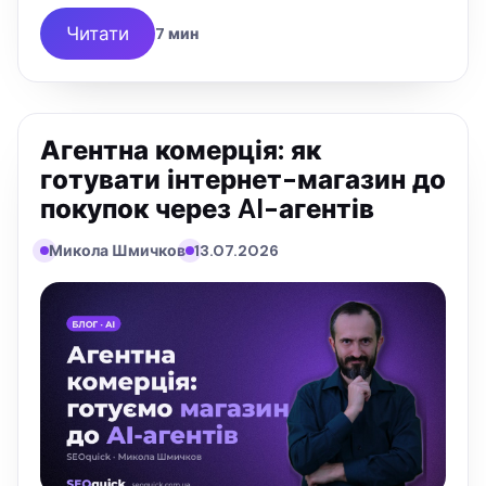
Overviews. Розбираю, як власнику бізнесу
обрати 2–3 майданчики й не …
Читати
7 мин
Агентна комерція: як
готувати інтернет-магазин до
покупок через AI-агентів
Микола Шмичков
13.07.2026