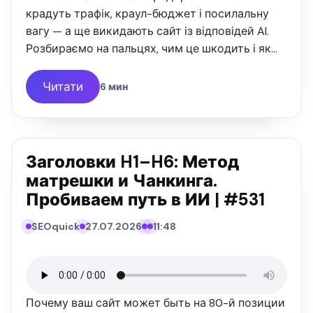
крадуть трафік, краул-бюджет і посилальну
вагу — а ще викидають сайт із відповідей AI.
Розбираємо на пальцях, чим це шкодить і як
звести хопи до нуля.
Читати
6 мин
Заголовки H1–H6: Метод
матрешки и Чанкинга.
Пробиваем путь в ИИ | #531
№531
SEOquick
27.07.2026
11:48
SEO
QUICK
ПОДКАСТ
Почему ваш сайт может быть на 80-й позиции