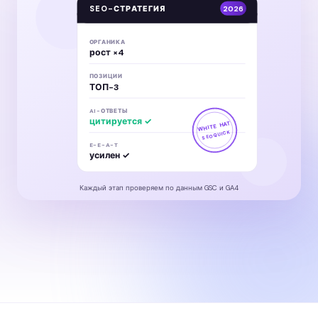
SEO-СТРАТЕГИЯ
2026
ОРГАНИКА
рост ×4
ПОЗИЦИИ
ТОП-3
AI-ОТВЕТЫ
цитируется ✓
WHITE HAT
SEOQUICK
E-E-A-T
усилен ✓
Каждый этап проверяем по данным GSC и GA4