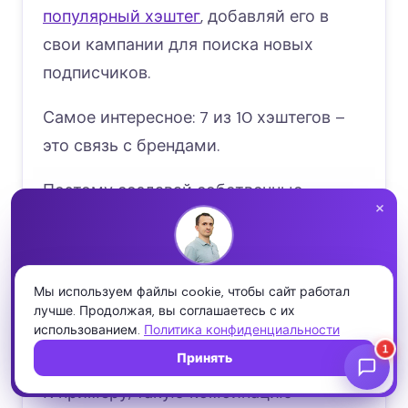
популярный хэштег
, добавляй его в
свои кампании для поиска новых
подписчиков.
Самое интересное: 7 из 10 хэштегов –
это связь с брендами.
Поэтому создавай собственные
×
хэштеги для повышения вовлечения в
свой профайл.
НИКОЛАЙ ШМИЧКОВ · CEO SEOQUICK
Лучше всего комбинировать
Проверьте свой сайт бесплатно
Мы используем файлы cookie, чтобы сайт работал
лучше. Продолжая, вы соглашаетесь с их
Полный SEO-аудит за пару минут: ошибки, скорость, мета
брендовые и релевантные твоей
использованием.
и структура — и что чинить первым.
Политика конфиденциальности
тематике хэштеги.
Принять
Запустить аудит →
К примеру, такую комбинацию