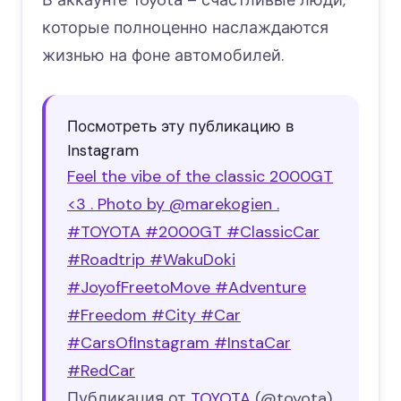
В аккаунте Toyota – счастливые люди,
которые полноценно наслаждаются
жизнью на фоне автомобилей.
Посмотреть эту публикацию в
Instagram
Feel the vibe of the classic 2000GT
<3 . Photo by @marekogien .
#TOYOTA #2000GT #ClassicCar
#Roadtrip #WakuDoki
#JoyofFreetoMove #Adventure
#Freedom #City #Car
#CarsOfInstagram #InstaCar
#RedCar
Публикация от
TOYOTA
(@toyota)