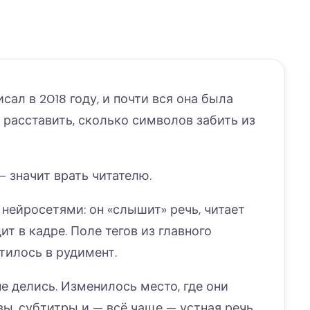
сал в 2018 году, и почти вся она была
к расставить, сколько символов забить из
— значит врать читателю.
 нейросетями: он «слышит» речь, читает
ит в кадре. Поле тегов из главного
тилось в рудимент.
е делись. Изменилось место, где они
авы, субтитры и — всё чаще — устная речь