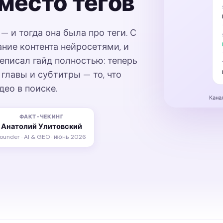
место тегов
— и тогда она была про теги. С
ание контента нейросетями, и
реписал гайд полностью: теперь
, главы и субтитры — то, что
део в поиске.
Кана
ФАКТ-ЧЕКИНГ
Анатолий Улитовский
ounder · AI & GEO · июнь 2026