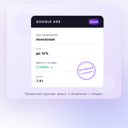
GOOGLE ADS
2026
ТИП КАМПАНИИ
поисковая
CTR
до 18%
МИНУС-СЛОВА
7 000+ ✓
OPTIMIZED
SEOQUICK
ROAS
7,4×
Прозрачная структура: запрос → объявление → лендинг