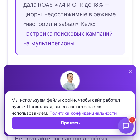
дала ROAS ≈7,4 и CTR до 18% —
цифры, недостижимые в режиме
«настроил и забыл». Кейс:
настройка поисковых кампаний
на мультирегионы
.
Выводы
×
Все десять мифов растут из одного
корня: желания простого рецепта.
НИКОЛАЙ ШМИЧКОВ · CEO SEOQUICK
Проверьте свой сайт бесплатно
Мы используем файлы cookie, чтобы сайт работал
«Больше ключей», «дешевле клики», «AI
лучше. Продолжая, вы соглашаетесь с их
Полный SEO-аудит за пару минут: ошибки, скорость, мета
сам разберётся» — это попытки
использованием.
и структура — и что чинить первым.
Политика конфиденциальности
заменить работу формулой.
Принять
Запустить аудит →
Не слушайте продавцов дешёвых