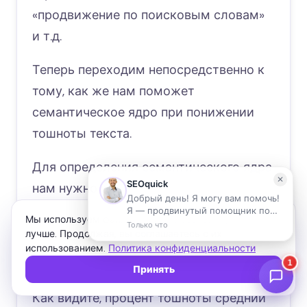
«продвижение по поисковым словам»
и т.д.
Теперь переходим непосредственно к
тому, как же нам поможет
семантическое ядро при понижении
тошноты текста.
Для определения семантического ядра
нам нужно зайти на сайт Адвего
(
https://advego.com/text/seo/
) и ввести
Мы используем файлы cookie, чтобы сайт работал
свой текст в окно:
лучше. Продолжая, вы соглашаетесь с их
использованием.
Политика конфиденциальности
Нажимаем «Проверить»:
Принять
Как видите, процент тошноты средний