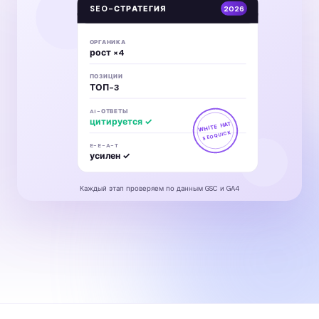
SEO-СТРАТЕГИЯ
2026
ОРГАНИКА
рост ×4
ПОЗИЦИИ
ТОП-3
AI-ОТВЕТЫ
цитируется ✓
WHITE HAT
SEOQUICK
E-E-A-T
усилен ✓
Каждый этап проверяем по данным GSC и GA4