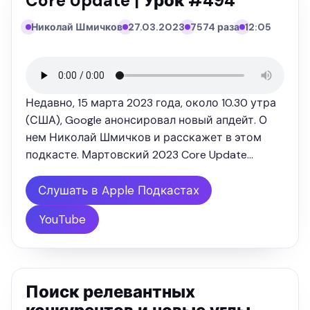
Core Update | Урок #494
Николай Шмичков
27.03.2023
7574 раза
12:05
Недавно, 15 марта 2023 года, около 10.30 утра
(США), Google анонсировал новый апдейт. О
нем Николай Шмичков и расскажет в этом
подкасте. Мартовский 2023 Core Update
пристальное внимание обращает на все типы
контента и затрагивает все регионы на всех
Слушать в Apple Подкастах
языках. Результаты этого …
YouTube
Поиск релевантных