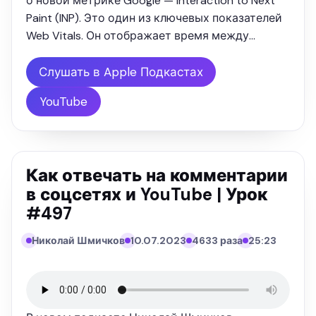
о новой метрике Google — Interaction to Next
Paint (INP). Это один из ключевых показателей
Web Vitals. Он отображает время между
взаимодействием пользователя с веб-
страницей и следующей перерисовкой
Слушать в Apple Подкастах
страницы в ответ на это взаимодействие. …
YouTube
Как отвечать на комментарии
в соцсетях и YouTube | Урок
#497
Николай Шмичков
10.07.2023
4633 раза
25:23