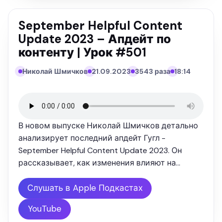
September Helpful Content
Update 2023 – Апдейт по
контенту | Урок #501
Николай Шмичков
21.09.2023
3543 раза
18:14
В новом выпуске Николай Шмичков детально
анализирует последний апдейт Гугл -
September Helpful Content Update 2023. Он
рассказывает, как изменения влияют на
ранжирование сайтов с различными типами
контента. Основные темы подкаста Критерии
Слушать в Apple Подкастах
некачественного контента: Причины …
YouTube