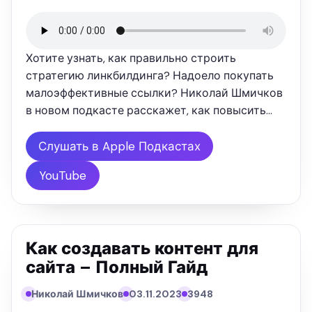
Хотите узнать, как правильно строить
стратегию линкбилдинга? Надоело покупать
малоэффективные ссылки? Николай Шмичков
в новом подкасте расскажет, как повысить
качество линков и создать для них контент.
Начнем с развенчания мифов: Почему
Слушать в Apple Подкастах
классический гостевой постинг уже …
YouTube
Как создавать контент для
сайта – Полный Гайд
Николай Шмичков
03.11.2023
3948