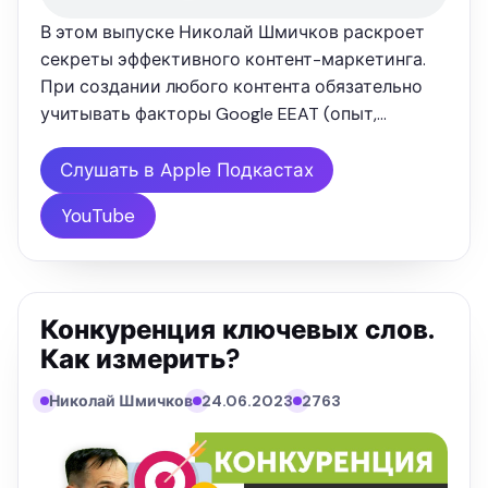
В этом выпуске Николай Шмичков раскроет
секреты эффективного контент-маркетинга.
При создании любого контента обязательно
учитывать факторы Google EEAT (опыт,
экспертность, авторитетность,
достоверность). Как создать контент по
Слушать в Apple Подкастах
принципу EEAT, Николай и расскажет в
YouTube
подкасте. Вы …
Конкуренция ключевых слов.
Как измерить?
Николай Шмичков
24.06.2023
2763