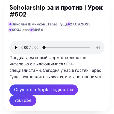
Scholarship за и против | Урок
#502
Николай Шмичков , Тарас Гуща
27.09.2023
4034 раза
38:54
Предлагаем новый формат подкастов -
интервью с выдающимися SEO-
специалистами. Сегодня у нас в гостях Тарас
Гуща, руководитель seo.ua, и мы поговорим о
такой стратегии линкбилдинга, как Scholarship.
Николай Шмичков с Тарасом Гущей в новом
Слушать в Apple Подкастах
подкасте обсудят особенности Сколара. Это …
YouTube