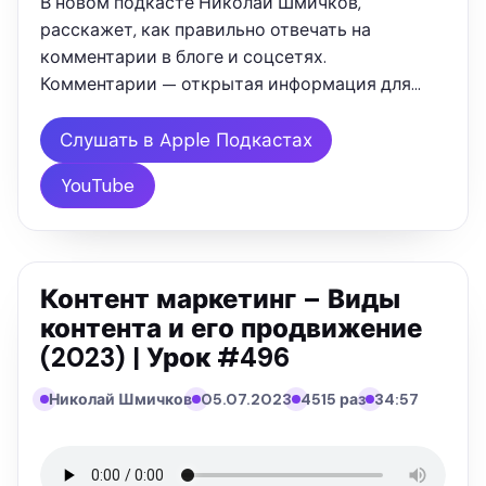
В новом подкасте Николай Шмичков,
расскажет, как правильно отвечать на
комментарии в блоге и соцсетях.
Комментарии — открытая информация для
другой аудитории. Ответы на них способны
повысить лояльность клиентов и увеличить
Слушать в Apple Подкастах
продажи. НО при условии, что общение с
YouTube
аудиторией через …
Контент маркетинг – Виды
контента и его продвижение
(2023) | Урок #496
Николай Шмичков
05.07.2023
4515 раз
34:57