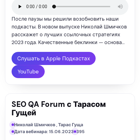
После паузы мы решили возобновить наши
подкасты. В новом выпуске Николай Шмичков
расскажет о лучших ссылочных стратегиях
2023 года. Качественные беклинки — основа
SEO. Чтобы не отстать от конкурентов, важно
серьезно заняться линкбилдингом своего
Слушать в Apple Подкастах
сайта. Из нового подкаста вы …
YouTube
SEO QA Forum с Тарасом
Гущей
Николай Шмичков , Тарас Гуща
Дата вебинара: 15.06.2023
395